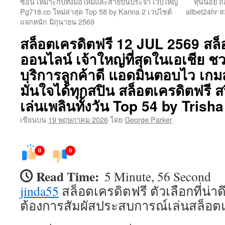
ซ้อน เหมาะกับทั้งมือใหม่และสายปั่นประจำ เว็บใหญ่
ทุนน้อย ถ
Pg718.co ใหม่ล่าสุด Top 58 by Karina 2 เวปไซต์
allbet24hr 
เนื้อหา
แจกหนัก มิถุนายน 2569
สล็อตเครดิตฟรี 12 JUL 2569 สล็
ออนไลน์ เจ้าใหญ่ที่สุดในเอเชีย ช
บริการลูกค้าดี แอดมินตอบไว เกมสล
มั่นใจได้ทุกสปิน สล็อตเครดิตฟรี 
เล่นเพลินทั้งวัน Top 54 by Trisha
เขียนบน
19 พฤษภาคม 2026
โดย
George Parker
0
0
Read Time:
5 Minute, 56 Second
jinda55
สล็อตเครดิตฟรี ตัวเลือกที่น่าดึ
ต้องการสัมผัสประสบการณ์เล่นสล็อ