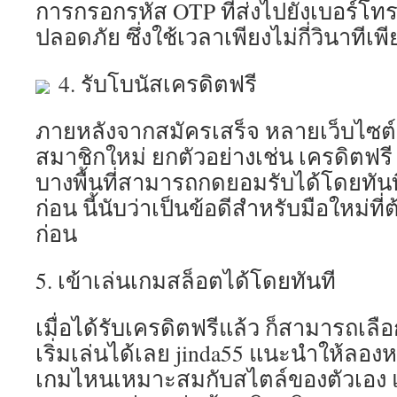
การกรอกรหัส OTP ที่ส่งไปยังเบอร์โทร 
ปลอดภัย ซึ่งใช้เวลาเพียงไม่กี่วินาทีเพี
4. รับโบนัสเครดิตฟรี
ภายหลังจากสมัครเสร็จ หลายเว็บไซต์
สมาชิกใหม่ ยกตัวอย่างเช่น เครดิตฟรี 
บางพื้นที่สามารถกดยอมรับได้โดยทันท
ก่อน นี้นับว่าเป็นข้อดีสำหรับมือใหม่ท
ก่อน
5. เข้าเล่นเกมสล็อตได้โดยทันที
เมื่อได้รับเครดิตฟรีแล้ว ก็สามารถเลื
เริ่มเล่นได้เลย jinda55 แนะนำให้ลองห
เกมไหนเหมาะสมกับสไตล์ของตัวเอง แ