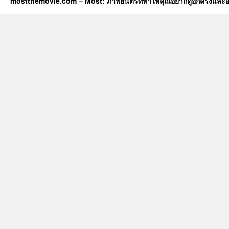
mostthemovie.com – Most: ภาพยนตร์ที่ทำให้คุณอยากดูอีกครั้งและอีก