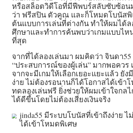
หรือสล็อตวิดีโอที่มีฟีพบร์สลับซับซ้อนม
ว่า ฟรีสปิน ตัวคูณ และก็โหมดโบนัสพิเ
ต้นแบบการเล่นที่ต่างกัน ทำให้ผมได
ศึกษาและทำการค้นพบว่าเกมแบบไหนท
ที่สุด
จากที่ได้ลองเล่นมา ผมคิดว่า จินดา55
“ประสบการณ์ของผู้เล่น” มากพอควร 
จากจะมีเกมให้เลือกเยอะแยะแล้ว ยังมี
ง่าย ไม่ต้องรอนานก็ได้โอกาสได้เข้าโ
ทดลองเล่นฟรี ยิ่งช่วยให้ผมเข้าใจก
ได้ดีขึ้นโดยไม่ต้องเสี่ยงเงินจริง
jinda55 มีระบบโบนัสที่เข้าถึงง่าย 
ได้เข้าโหมดพิเศษ