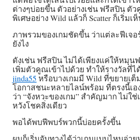
ต่างๆบ่อยขึ้น ตัวอย่างเช่น ฟรีสปิน ตั
พิเศษอย่าง Wild แล้วก็ Scatter ก็เริ่มเห
ภาพรวมของเกมชัดขึ้น ว่าแต่ละฟีเจอร
ยังไง
ดังเช่น ฟรีสปิน ไม่ได้เพียงแค่ให้หมุนฟ
เพิ่มตัวคูณเข้าไปด้วย ทำให้รางวัลที่ได
jinda55
หรือบางเกมมี Wild ที่ขยายเต็มห
โอกาสชนะหลายไลน์พร้อม ที่ตรงนี้เอง
ว่า “จังหวะของเกม” สำคัญมาก ไม่ใช่แ
หวังโชคสิ่งเดียว
พอได้พบฟีพบร์พวกนี้บ่อยครั้งขึ้น
ผมก็เริ่มจับทางได้ว่าเกมแบบไหนจ่าย