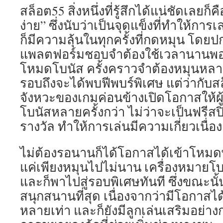
สล็อต55 สิ่งหนึ่งที่รู้สึกได้แน่ชัดเลยก็
ง่าย” ซึ่งนับว่าเป็นจุดแข็งที่ทำให้การเล
ก็มีความลุ้นในทุกครั้งที่กดหมุน โดย
แพลตฟอร์มชอบจำต้องใช้เวลานานพอ
โหมดโบนัส ครั้งคราวจำต้องหมุนหลา
รอบถึงจะได้พบฟีพบร์พิเศษ แต่ว่ากับสล
จังหวะของเกมค่อนข้างเปิดโอกาสให้ผู
โบนัสหลายครั้งกว่า ไม่ว่าจะเป็นฟรีส
รางวัล ทำให้การเล่นมีความเกี่ยวเนื่อ
ไม่ต้องรอนานก็ได้โอกาสได้เข้าโหม
แค่เพียงหมุนไปไม่นาน เครื่องหมายโบ
และก็พาไปสู่รอบพิเศษทันที ซึ่งขณะนั้นน
สนุกสนานที่สุด เนื่องจากว่ามีโอกาสได
หลายเท่า และก็ยังมีลูกเล่นเสริมอย่าง