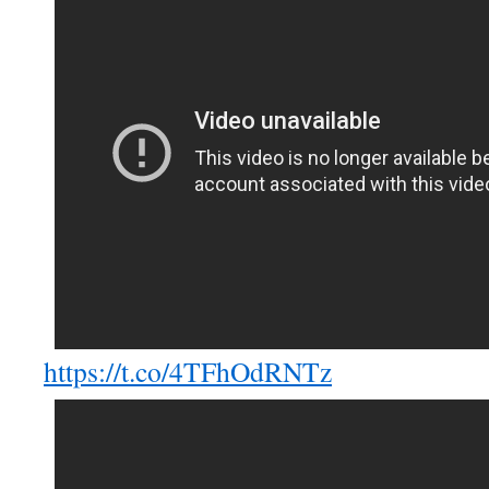
https://t.co/4TFhOdRNTz