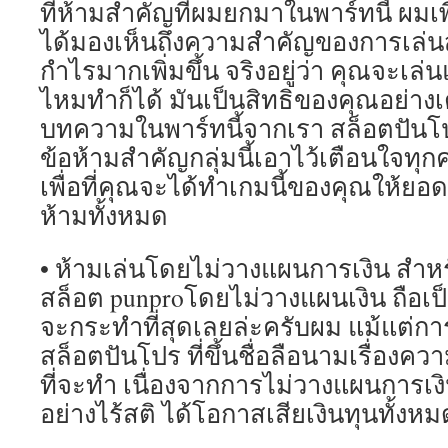
ที่ห้ามสำคัญที่ผมยกมาในพาร์ทนี้ ผมเ
ได้มองเห็นถึงความสำคัญของการเล่น
กำไรมากเพิ่มขึ้น จริงอยู่ว่า คุณจะเล
ไหมทำก็ได้ มันเป็นสิทธิของคุณอย่างเต
บทความในพาร์ทนี้จากเรา สล็อตปันโ
ข้อห้ามสำคัญกลุ่มนี้เอาไว้เตือนใจทุกค
เพื่อที่คุณจะได้ทำเกมนี้ของคุณให้ยอดเยี
ห้ามทั้งหมด
• ห้ามเล่นโดยไม่วางแผนการเงิน สำห
สล็อต punproโดยไม่วางแผนเงิน ถือเป็นเ
จะกระทำที่สุดเลยล่ะครับผม แม้แต่กา
สล็อตปันโปร ที่ขึ้นชื่อลือนามเรื่องคว
ที่จะทำ เนื่องจากการไม่วางแผนการเง
อย่างไร้สติ ได้โอกาสเสียเงินทุนทั้งหม