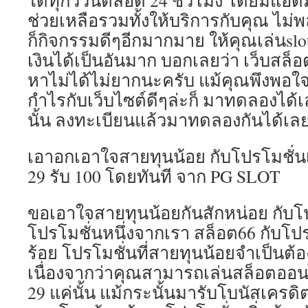
ได้ทุกวี่วันตลอด 24 ชั่วโมง โดยมีแ
ช่วยเหลือรวมทั้งให้บริการกับคุณ ไม
ก็กิจกรรมดีๆอีกมากมาย ให้คุณเล่นslot
เงินได้เป็นอันมาก บอกเลยว่า เว็บสล็
หาไม่ได้ไม่ยากนะครับ แม้คุณพึงพอ
กำไรกับเว็บไซต์ดีๆล่ะก็ มาทดลองได้เลย
นั้น ลงทะเบียนแล้วมาทดลองกันได้เลย
เอาอกเอาใจสายทุนน้อย กับโปรโมชั่นเ
29 รับ 100 โดยทันที จาก PG SLOT
ขอเอาใจสายทุนน้อยกันสักหน่อย กับโปร
โปรโมชั่นหนึ่งจากเรา สล็อต66 กับโปรโ
ร้อย โปรโมชั่นที่สายทุนน้อยจำเป็นต้อ
เนื่องจากว่าคุณสามารถเล่นสล็อตออนไ
29 แค่นั้น แม้กระนั้นมารับโบนัสเคร