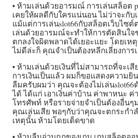
• ห้ามเล่นด้วยอารมณ์ การเล่นสล็อต 
เคยให้ผลดีกับใครแน่นอน ไม่ว่าจะกับเ
แม้แต่การเล่นslot66กับสล็อตเว็บไซต์
เล่นด้วยอารมณ์จะทำให้การตัดสินใจ
ตกลงใจผิดพลาดได้เยอะแยะ โดยเหตุนี้
ไม่ดีล่ะก็ คุณจำเป็นต้องหลีกเลี่ยงกา
• ห้ามเล่นด้วยเงินที่ไม่สามารถที่จะเ
การเงินเป็นแล้ว ผมก็ขอแสดงความยินด
ลืมครับผมว่า คุณจะต้องไม่เล่นslot66ด้
ได้ ได้แก่ เอาเงินค่าบ้าน ค่าพาหนะ ค่
โทรศัพท์ หรือรายจ่ายจำเป็นต้องอื่นๆม
คุณเล่นเสีย พอๆกับว่าคุณจะตกระกำ
เหตุนั้น ห้ามโดยเด็ดขาด
• ห้ามลืมอ่านกฎของเกม เกมสล็อตออ