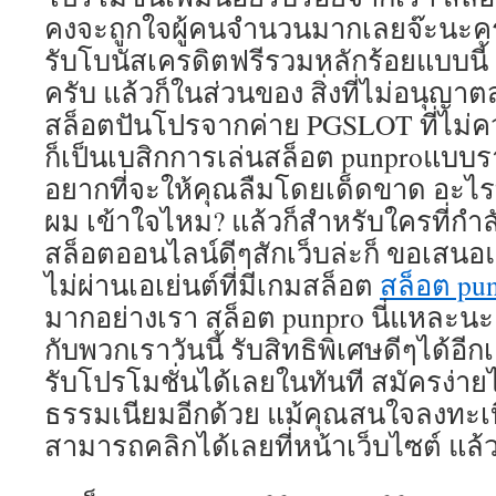
คงจะถูกใจผู้คนจำนวนมากเลยจ๊ะนะครั
รับโบนัสเครดิตฟรีรวมหลักร้อยแบบนี้ 
ครับ แล้วก็ในส่วนของ สิ่งที่ไม่อนุญ
สล็อตปันโปรจากค่าย PGSLOT ที่ไม่
ก็เป็นเบสิกการเล่นสล็อต punproแบบราก
อยากที่จะให้คุณลืมโดยเด็ดขาด อะไรท
ผม เข้าใจไหม? แล้วก็สำหรับใครที่กำ
สล็อตออนไลน์ดีๆสักเว็บล่ะก็ ขอเสน
ไม่ผ่านเอเย่นต์ที่มีเกมสล็อต
สล็อต pu
มากอย่างเรา สล็อต punpro นี่แหละนะ
กับพวกเราวันนี้ รับสิทธิพิเศษดีๆได้อ
รับโปรโมชั่นได้เลยในทันที สมัครง่ายไ
ธรรมเนียมอีกด้วย แม้คุณสนใจลงทะเ
สามารถคลิกได้เลยที่หน้าเว็บไซต์ แล