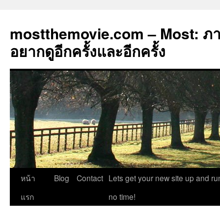
mostthemovie.com – Most: ภาพ
อยากดูอีกครั้งและอีกครั้ง
ข้าม
หน้า
Blog
Contact
Lets get your new site up and ru
ไป
แรก
no time!
ยัง