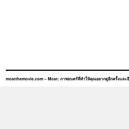
mostthemovie.com – Most: ภาพยนตร์ที่ทำให้คุณอยากดูอีกครั้งและอีก