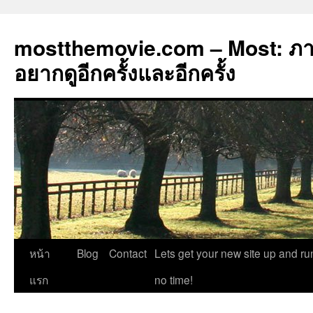
mostthemovie.com – Most: ภาพ
อยากดูอีกครั้งและอีกครั้ง
ข้าม
หน้า
Blog
Contact
Lets get your new site up and ru
ไป
แรก
no time!
ยัง