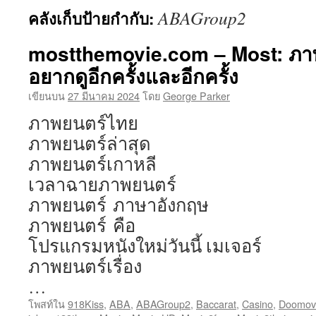
ABAGroup2
คลังเก็บป้ายกำกับ:
เนื้อหา
mostthemovie.com – Most: ภาพย
อยากดูอีกครั้งและอีกครั้ง
เขียนบน
27 มีนาคม 2024
โดย
George Parker
ภาพยนตร์ไทย
ภาพยนตร์ล่าสุด
ภาพยนตร์เกาหลี
เวลาฉายภาพยนตร์
ภาพยนตร์ ภาษาอังกฤษ
ภาพยนตร์ คือ
โปรแกรมหนังใหม่วันนี้ เมเจอร์
ภาพยนตร์เรื่อง
…
โพสท์ใน
918Kiss
,
ABA
,
ABAGroup2
,
Baccarat
,
Casino
,
Doomov