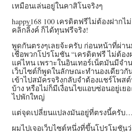
เหมือนเล่นอยู่ในคาสิโนจริงๆ
happy168 100 เครดิตฟรีไม่ต้องฝากไม่
คลิกลิ้งค์ ก็ได้ทุนฟรีจริง!
พูดกันตรงๆเลยจ้ะครับ ก่อนหน้าที่ผ่า
เชื่อพวกโปรโมชัน “เครดิตฟรี ไม่ต้อง
แค่ไหน เพราะในอินเทอร์เน็ตมันมีจ
เว็บไซต์ก็พูดในลักษณะทำนองเดียวก
เข้าไปสมัครจริงกลับจำต้องแชร์โพสต์
บ้าง หรือไม่ก็มีเงื่อนไขแอบซ่อนอยู่เย
ไปพักใหญ่
แต่จุดเปลี่ยนแปลงมันอยู่ที่ตรงนี้ครับ
ผมไปเจอเว็บไซต์หนึ่งที่ขึ้นโปรโมชันว