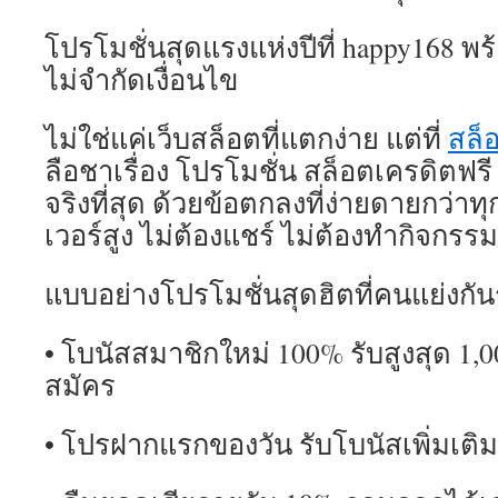
โปรโมชั่นสุดแรงแห่งปีที่ happy168 พ
ไม่จำกัดเงื่อนไข
ไม่ใช่แค่เว็บสล็อตที่แตกง่าย แต่ที่
สล็
ลือชาเรื่อง โปรโมชั่น สล็อตเครดิตฟรี
จริงที่สุด ด้วยข้อตกลงที่ง่ายดายกว่าทุก
เวอร์สูง ไม่ต้องแชร์ ไม่ต้องทำกิจกรรม
แบบอย่างโปรโมชั่นสุดฮิตที่คนแย่งกัน
• โบนัสสมาชิกใหม่ 100% รับสูงสุด 1,0
สมัคร
• โปรฝากแรกของวัน รับโบนัสเพิ่มเติ