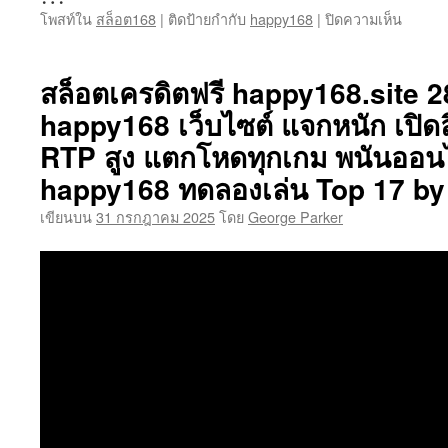
บน
โพสท์ใน
สล็อต168
|
ติดป้ายกำกับ
happy168
|
ปิดความเห็น
Happy
เกม
ลิขสิทธิ์
สล็อตเครดิตฟรี happy168.site 2
แท้
happy168 เว็บไซต์ แจกหนัก เปิดล
ครบ
ทุก
RTP สูง แตกโหดทุกเกม พนันออนไล
การ
เดิม
happy168 ทดลองเล่น Top 17 b
พัน
เขียนบน
31 กรกฎาคม 2025
โดย
George Parker
Top
17
by
Madele
happy1
คน
รัก
ปั่น
ห้าม
พลาด
ไม่มี
ล็อค