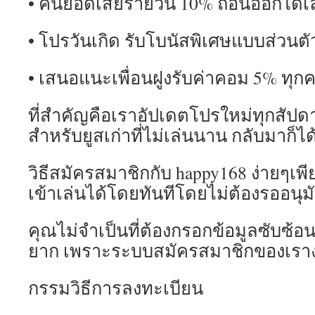
• คืนยอดเสียรายวัน 10% ถอนออกได้เ
• โปรวันเกิด รับโบนัสพิเศษแบบส่วนต
• เสนอแนะเพื่อนฝูงรับค่าคอม 5% ทุกครั้
ที่สำคัญคือเราอัปเดตโปรใหม่ทุกสัปดา
สำหรับยูสเก่าที่ไม่เล่นนาน กลับมาก็ได
วิธีสมัครสมาชิกกับ happy168 ง่ายๆเพี
เข้าเล่นได้โดยทันทีโดยไม่ต้องรออนุมั
คุณไม่จำเป็นที่ต้องกรอกข้อมูลซับซ้อน 
ยาก เพราะระบบสมัครสมาชิกของเรา
กรรมวิธีการลงทะเบียน