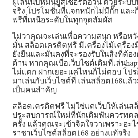
ผู้เล่นนับหมื่นยูสเซอร์ต่อวัน ด้วยระบบท
จริง โปรโมชั่นที่แจกหนักไม่มีกั๊ก แล
ฟรีที่เหนือระดับในทุกจุดสัมผัส
ไม่ว่าคุณจะเล่นเพื่อความสนุก หรือหวั
มั่น สล็อตเครดิตฟรี มีเครื่องไม้เครื่
ยั่งยืนและมั่นคงที่จะรองรับในสิ่งที่ต
ด้าน หากคุณเบื่อเว็บไซต์เดิมที่เล่นh
ไม่แตก ฝากเยอะแค่ไหนก็ไม่ตอบ โปรก
มาเล่นกับเว็บไซต์ที่ เล่นสล็อต168แล้ว
เป็นคนสำคัญ
สล็อตเครดิตฟรี ไม่ใช่แค่เว็บให้เล่นสล
ประสบการณ์ใหม่ที่นักเดิมพันควรทดลอ
ครั้ง แล้วคุณจะเข้าจิตใจว่าเพราะอะไรใ
ราชาเว็บไซต์สล็อต168 อย่างแท้จริง