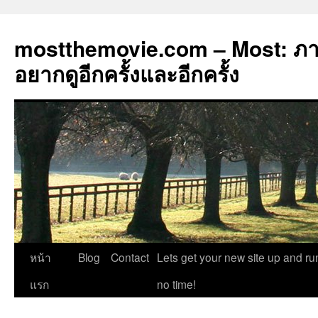
mostthemovie.com – Most: ภาพ
อยากดูอีกครั้งและอีกครั้ง
ข้าม
หน้า
Blog
Contact
Lets get your new site up and ru
ไป
แรก
no time!
ยัง