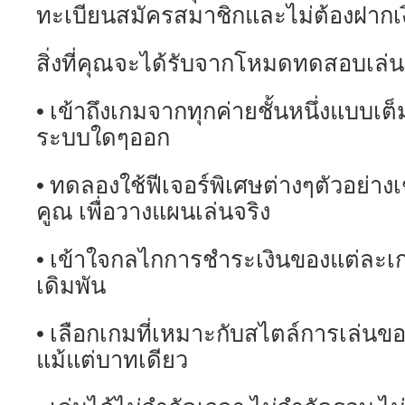
ทะเบียนสมัครสมาชิกและไม่ต้องฝากเง
สิ่งที่คุณจะได้รับจากโหมดทดสอบเล่น
• เข้าถึงเกมจากทุกค่ายชั้นหนึ่งแบบเต็
ระบบใดๆออก
• ทดลองใช้ฟีเจอร์พิเศษต่างๆตัวอย่างเ
คูณ เพื่อวางแผนเล่นจริง
• เข้าใจกลไกการชำระเงินของแต่ละเกม
เดิมพัน
• เลือกเกมที่เหมาะกับสไตล์การเล่นข
แม้แต่บาทเดียว