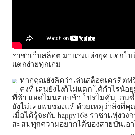
ยูส
คา
สิ
โน
ออนไลน
ระดับ
VIP
สล็อต
เครดิต
ราชาเว็บสล็อต มาแรงแห่งยุค แจกโบน
ฟรี
แตกง่ายทุกเกม
สร้าง
ราย
ได้
หากคุณยังคิดว่าเล่นสล็อตเครดิตฟรี
ง่ายๆ
คงที่ เล่นยังไงก็ไม่แตก ได้กำไรน้อ
ลุย
เลย
ที่ช้า แอดไม่นตอบช้า โปรไม่คุ้ม เกม
22
ยังไม่เคยพบของแท้ ด้วยเหตุว่าสิ่งที
NOV
25
เมื่อได้รู้จะกับ happy168 ราชาแห่งวงก
สะสมทุกความอยากได้ของสายปั่นเอาไว