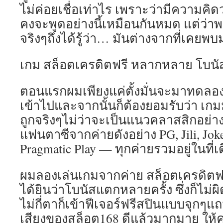
ไม่ค่อยเชื่อเท่าไร เพราะว่ามีความคิด
คงจะพูดอย่างนี้เหมือนกันหมด แต่ว่า
จริงๆถึงได้รู้ว่า… มันต่างจากที่เคยพบม
เกม สล็อตเครดิตฟรี หลากหลาย โบนั
ตอนแรกผมเพียงแค่ตั้งมั่นจะมาทดลอง
เข้าไปและจากนั้นก็ต้องยอมรับว่า เก
ถูกจริงๆไม่ว่าจะเป็นแนวคลาสสิกอย่า
แฟนตาซีจากค่ายดังอย่าง PG, Jili, Jok
Pragmatic Play — ทุกค่ายรวมอยู่ในที่เ
ผมลองเล่นเกมจากค่าย สล็อตเครดิตฟรี
ได้ยินว่าโบนัสแตกหลายครั้ง ซึ่งก็ไม่
ไม่กี่ตาก็เข้าฟีเจอร์ฟรีสปินแบบจุก
เสียงของสล็อต168 ดีแล้วมากมาย ให้ค