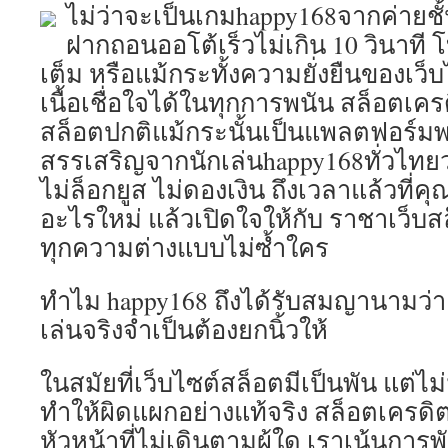
ไม่ว่าจะเป็นเกมhappy168จากค่ายชั้
ฝากถอนออโต้เร็วไม่เกิน 10 วินาที
เต็ม หรือแม้กระทั้งความยั่งยืนของเว็
เนื้อเชื่อใจได้ในทุกการพนัน สล็อตเครด
สล็อตปกติแม้กระนั้นเป็นแพลตฟอร์มพน
สรรเสริญจากนักเล่นhappy168ทั่วไทยว่
ไม่ล็อกยูส ไม่ดองเงิน ถึงเวลาแล้วที่คุณจ
อะไรใหม่ แล้วเปิดใจให้กับ ราชาเว็บสล็
ทุกความต่างแบบไม่ซ้ำใคร
ทำไม happy168 ถึงได้รับสมญานามว่า 
เล่นจริงจำเป็นต้องยกนิ้วให้
ในสมัยที่เว็บไซต์สล็อตมีเป็นพัน แต่ไม
ทำให้ผิดแผกอย่างแท้จริง สล็อตเครดิต
หัวหน้าที่ไม่เดินตามผู้ใด เราเน้นก