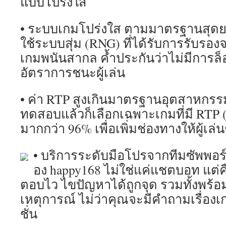
แบบโปร่งใส
• ระบบเกมโปร่งใส ตามมาตรฐานสุดย
ใช้ระบบสุ่ม (RNG) ที่ได้รับการรับรอ
เกมพนันสากล ค้ำประกันว่าไม่มีการล
อัตราการชนะผู้เล่น
• ค่า RTP สูงเกินมาตรฐานอุตสาหกรร
ทดสอบแล้วก็เลือกเฉพาะเกมที่มี RTP (R
มากกว่า 96% เพื่อเพิ่มช่องทางให้ผู้เล่
• บริการระดับมือโปรจากทีมซัพพอร
อง happy168 ไม่ใช่แค่แชตบอท แต่ค
ตอบไว ไขปัญหาได้ถูกจุด รวมทั้งพร้อ
เหตุการณ์ ไม่ว่าคุณจะมีคำถามเรื่อง
ชั่น