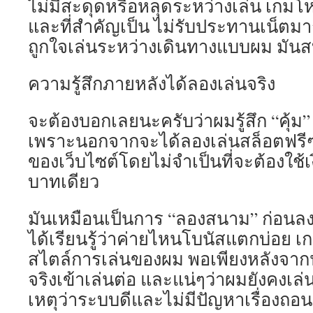
ไม่มีสะดุดหรือหลุดระหว่างเล่น เกม
และที่สำคัญเป็น ไม่รับประทานเน็ตมาก
ถูกใจเล่นระหว่างเดินทางแบบผม มัน
ความรู้สึกภายหลังได้ลองเล่นจริง
จะต้องบอกเลยนะครับว่าผมรู้สึก “คุ้ม”
เพราะนอกจากจะได้ลองเล่นสล็อตฟรีๆแล
ของเว็บไซต์โดยไม่จำเป็นที่จะต้องใช้
บาทเดียว
มันเหมือนเป็นการ “ลองสนาม” ก่อนล
ได้เรียนรู้ว่าค่ายไหนโบนัสแตกบ่อย
สไตล์การเล่นของผม พอเพียงหลังจากนั้
จริงเข้าเล่นต่อ และแน่ๆว่าผมยังคงเล่น
เหตุว่าระบบดีและไม่มีปัญหาเรื่องถอนเง