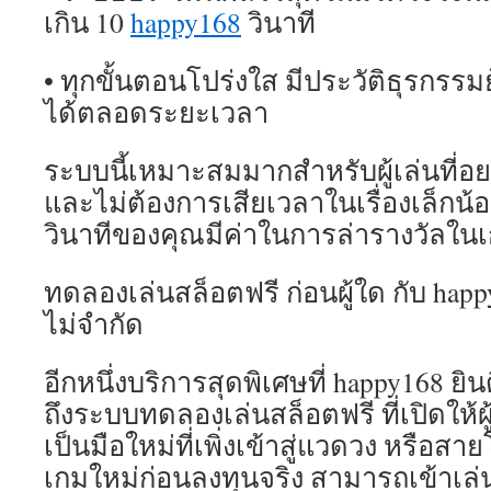
เกิน 10
happy168
วินาที
• ทุกขั้นตอนโปร่งใส มีประวัติธุรกร
ได้ตลอดระยะเวลา
ระบบนี้เหมาะสมมากสำหรับผู้เล่นที่อ
และไม่ต้องการเสียเวลาในเรื่องเล็กน้อ
วินาทีของคุณมีค่าในการล่ารางวัลใน
ทดลองเล่นสล็อตฟรี ก่อนผู้ใด กับ happy
ไม่จำกัด
อีกหนึ่งบริการสุดพิเศษที่ happy168 ยิ
ถึงระบบทดลองเล่นสล็อตฟรี ที่เปิดให้ผู
เป็นมือใหม่ที่เพิ่งเข้าสู่แวดวง หรือ
เกมใหม่ก่อนลงทุนจริง สามารถเข้าเล่