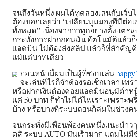
จนถึงวันหนึ่ง ผมได้ทดลองเล่นกับเว็บไ
ต้องบอกเลยว่า “เปลี่ยนมุมมองที่มีต
ทั้งหมด” เนื่องจากว่าทุกอย่างตั้งแต่
กระทั่งการฝากถอนมัน อัตโนมัติแล้วก
แอดมิน ไม่ต้องส่งสลิป แล้วก็ที่สำคัญคื
แม้แต่บาทเดียว
ก่อนหน้านี้ผมเป็นผู้ที่ชอบเล่น
happy
จะเล่นทีไรก็จำต้องรอเช็กเวลา เพร
หรือฝากเงินต้องคอยแอดมินอนุมัตำหน
แค่ 50 บาท ก็ทำไม่ได้ไพเราะเพราะพริ้ง
บ้าง หรือบางทีระบบถอนก็ล่มในช่วงค
จนกระทั่งมีเพื่อนพ้องคนหนึ่งแนะนำว
ดูสิ ระบบ AUTO มันเร็วมาก แถมไม่มีขั