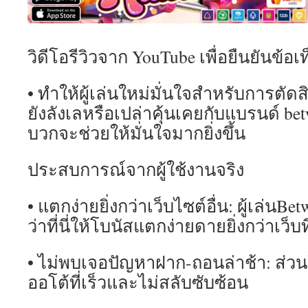
วิดีโอรีวิวจาก YouTube เพื่อยืนยันข้อเท
• ทำให้ผู้เล่นใหม่มั่นใจสำหรับการตัดสิน
ยังลังเลหรือเปล่าคุ้นเคยกับแบรนด์ bet
บวกจะช่วยให้มั่นใจมากยิ่งขึ้น
ประสบการณ์จากผู้ใช้งานจริง
• แตกง่ายยิ่งกว่าเว็บไซต์อื่น: ผู้เล่น
ว่าที่นี่ให้โบนัสแตกง่ายดายยิ่งกว่าเว็
• ไม่พบเจอปัญหาฝาก-ถอนล่าช้า: ส่ว
ออโต้ที่เร็วและไม่สลับซับซ้อน