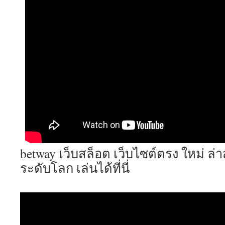
คา
สิ
โน
ทุก
ชนิด
+
แทง
บอล
ราคา
น้ำดี
ที่สุด
คืน
ยอด
เสีย
ทุก
betway เว็บสล็อต เว็บไซต์ตรง ใหม่ ล
วัน
ระดับโลก เล่นได้ที่นี่
พฤศจิก
า
2025