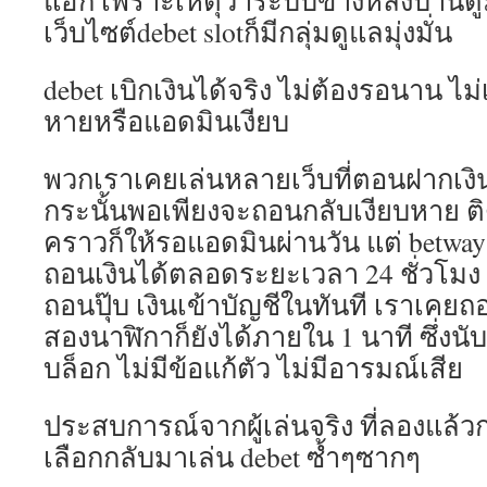
แฮ็ก เพราะเหตุว่าระบบข้างหลังบ้านดู
เว็บไซต์debet slotก็มีกลุ่มดูแลมุ่งมั่น
debet เบิกเงินได้จริง ไม่ต้องรอนาน ไ
หายหรือแอดมินเงียบ
พวกเราเคยเล่นหลายเว็บที่ตอนฝากเงิน
กระนั้นพอเพียงจะถอนกลับเงียบหาย ติดต
คราวก็ให้รอแอดมินผ่านวัน แต่ betway
ถอนเงินได้ตลอดระยะเวลา 24 ชั่วโมง
ถอนปุ๊บ เงินเข้าบัญชีในทันที เราเคย
สองนาฬิกาก็ยังได้ภายใน 1 นาที ซึ่งนับ
บล็อก ไม่มีข้อแก้ตัว ไม่มีอารมณ์เสีย
ประสบการณ์จากผู้เล่นจริง ที่ลองแล้วกว
เลือกกลับมาเล่น debet ซ้ำๆซากๆ