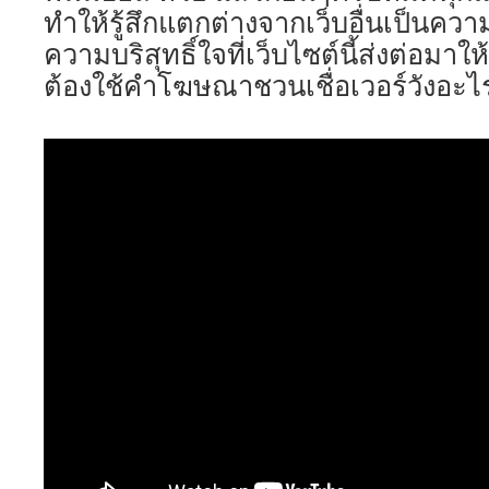
ทำให้รู้สึกแตกต่างจากเว็บอื่นเป็นความย
ความบริสุทธิ์ใจที่เว็บไซต์นี้ส่งต่อมาให
ต้องใช้คำโฆษณาชวนเชื่อเวอร์วังอะไ