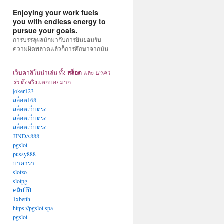
Enjoying your work fuels
you with endless energy to
pursue your goals.
การบรรลุผลมักมากับการยินยอมรับ
ความผิดพลาดแล้วก็การศึกษาจากมัน
เว็บคาสิโนน่าเล่น ทั้ง
สล็อต
และ
บาคา
ร่า
ตึงจริงแตกบ่อยมาก
joker123
สล็อต168
สล็อตเว็บตรง
สล็อตเว็บตรง
สล็อตเว็บตรง
JINDA888
pgslot
pussy888
บาคาร่า
slotxo
slotpg
คลิปโป๊
1xbetth
https://pgslot.spa
pgslot