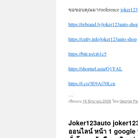
ขอขอบคุณมากreference
joker123
https://rebrand.ly/joker123auto-sho
https://cutly.info/joker123auto-shop
https://bitt.to/ci61c5
https://shorturl.asia/Q1YAL
https://t.co/3E9Ai70Lcn
…
เขียนบน
16 มิถุนายน 2026
โดย
George Pa
Joker123auto joker123
ออนไลน์ หน้า 1 google ทุ