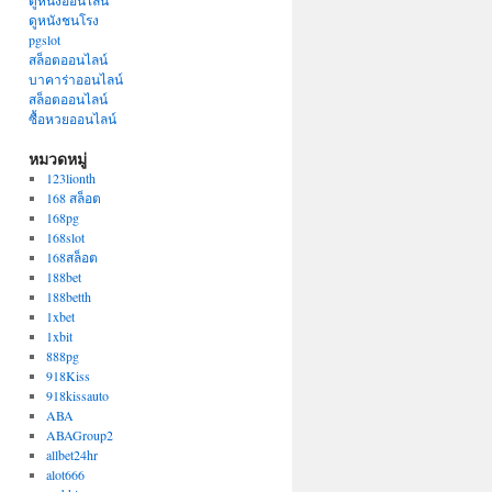
ดูหนังออนไลน์
ดูหนังชนโรง
pgslot
สล็อตออนไลน์
บาคาร่าออนไลน์
สล็อตออนไลน์
ซื้อหวยออนไลน์
หมวดหมู่
123lionth
168 สล็อต
168pg
168slot
168สล็อต
188bet
188betth
1xbet
1xbit
888pg
918Kiss
918kissauto
ABA
ABAGroup2
allbet24hr
alot666