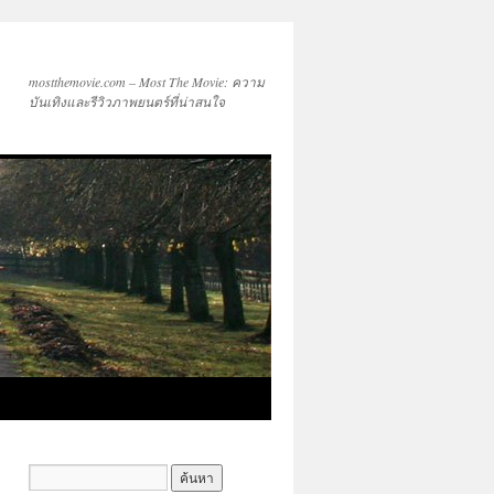
mostthemovie.com – Most The Movie: ความ
บันเทิงและรีวิวภาพยนตร์ที่น่าสนใจ