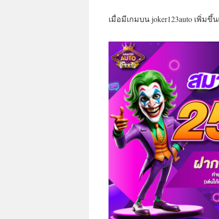
เนื้อหา
เมื่อมีเกมบน joker123auto เพิ่มขึ