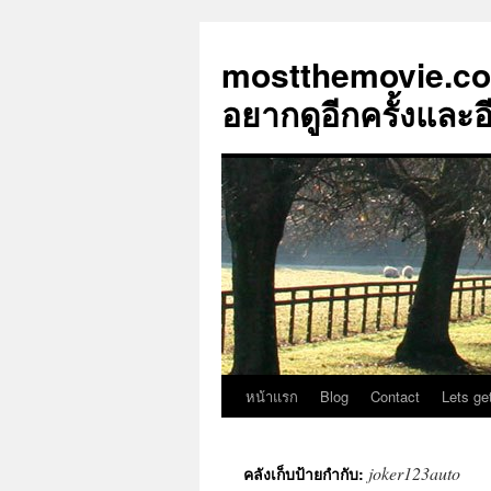
mostthemovie.com
อยากดูอีกครั้งและอี
หน้าแรก
Blog
Contact
Lets ge
ข้าม
ไป
joker123auto
คลังเก็บป้ายกำกับ:
ยัง