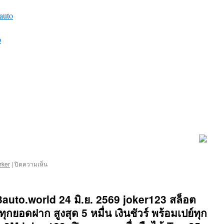
auto
p
บน
rker
|
ปิดความเห็น
Joker123auto
เว็บ
แตก
auto.world 24 มิ.ย. 2569 joker123 สล็อต
ง่าย
วิธี
กยอดฝาก สูงสุด 5 หมื่น เงินชัวร์ พร้อมเปย์ทุก
เลือก