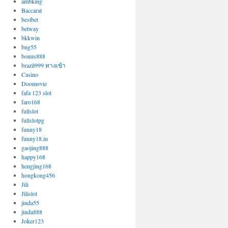
ambking
Baccarat
bestbet
betway
bkkwin
bng55
bonus888
brazil999 ทางเข้า
Casino
Doomovie
fafa 123 slot
faro168
fullslot
fullslotpg
funny18
funny18.in
gaojing888
happy168
hengjing168
hongkong456
Jili
Jilislot
jinda55
jinda888
Joker123