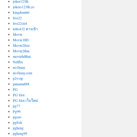
joker123th
jokers123th.co
kingdom66
live22
live22slot
lotto432 ทางเข้า
Movie
Movie HD
Movie2free
Movie2thai
moviehdthai
Netflix
no1huay
no1huay.com
p2vvip
panama888
PG
PG Slot
PG Slot เว็บใหม่
pg77
Pg99
pgceo
pgfish
pgheng
pgheng99