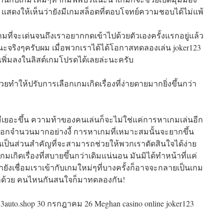
้วย แสดงให้เห็นว่ายังมีเกมสล็อตที่ตอบโจทย์ความชอบได้ไม่แพ้
กมที่จะเด่นจนถึงเราอยากกดเข้าไปด้วยตัวเองครั้งแรกอยู่แล้ว
จริงๆครับผม เมื่อพวกเราได้ได้โอกาสทดลองเล่น joker123
เพิ่มลงในลิสต์เกมโปรดได้เลยล่ะนะครับ
วยทำให้ปรับการเลือกเกมเกิดเรื่องที่ง่ายดายมากยิ่งขึ้นกว่า
มีเยอะขึ้น ความท้าของคนเล่นก็จะไม่ใช่แค่การหาเกมเล่นอีก
ือกจำนวนมากอย่างงี้ การหาเกมที่เหมาะสมนั้นจะยากขึ้น
นเป็นส่วนสำคัญที่จะสามารถช่วยให้พวกเราตัดสินใจได้ง่าย
กมเกิดเรื่องที่สบายขึ้นกว่าเดิมแน่นอน มันมิได้ทำหน้าที่แค่
่ว่ายังเชื่อมเราเข้ากับเกมใหม่ๆที่บางครั้งก็อาจจะกลายเป็นเกม
ด้วย คนไหนกันสนใจก็มาทดลองกัน!
23auto.shop 30 กรกฎาคม 26 Meghan casino online joker123