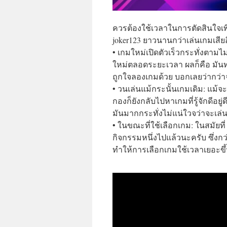
ควรต้องใช้เวลาในการตัดสินใจเพิ
joker123 ยาวนานกว่าเล่นเกมเสีย
• เกมใหม่เปิดตัวเร็วกระทั่งตามไม
ใหม่ตลอดระยะเวลา ผลก็คือ มัน
ถูกใจลองเกมด้วย บอกเลยว่ากว่า
• วนเล่นแม้กระนั้นเกมเดิม: แม้
กองก็ยังกลับไปหาเกมที่รู้จักดีอย
มันมากกระทั่งไม่แน่ใวจว่าจะเล่
• ในขณะที่ใช้เลือกเกม: ในสมัยที
กิจกรรมหนึ่งไปแล้วนะครับ ซึ่ง
ทำให้การเลือกเกมใช้เวลาเยอะขึ้