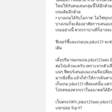
ใหม่ให้กับคนเล่นกลุ่มนี้ได้อีกด
เกมเดิมอีกด้วย
• บางเกมได้รับโอกาส: ไม่ใช่ทุกเ
บางเกมก็จะต้องอาศัยการเสนอแนะ
เกมอย่างนี้ พวกเราบางทีก็อาจจะ
ฟีเจอร์ชี้แนะเกมบน joker123 จะช่
เดิม
เมื่อปริมาณเกมบน joker123auto 
ต่อไปแล้วนะครับ เพราะจากตัวเล
แน่ๆ ฟีพบร์เสนอแนะเกมจึงเปลี่ย
มากยิ่งขึ้น แล้วก็ทำให้การค้นหาเ
เก็บเกม joker123 เพียงแค่นั้น แต
โปรดของพวกเราในอนาคตได้อีก
เว็บตรง100% joker123auto joker1
แจกบ่อย Top 97