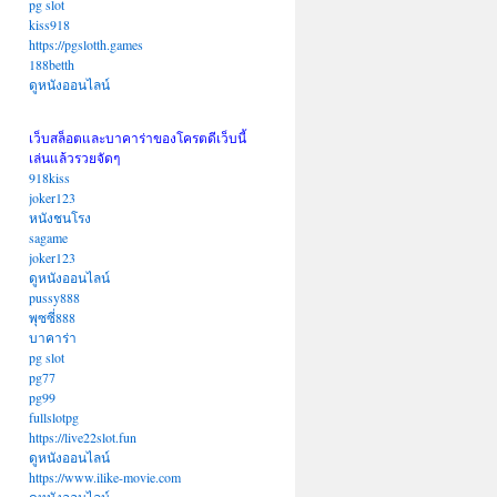
pg slot
kiss918
https://pgslotth.games
188betth
ดูหนังออนไลน์
เว็บสล็อตและบาคาร่าของโครตดีเว็บนี้
เล่นแล้วรวยจัดๆ
918kiss
joker123
หนังชนโรง
sagame
joker123
ดูหนังออนไลน์
pussy888
พุซซี่888
บาคาร่า
pg slot
pg77
pg99
fullslotpg
https://live22slot.fun
ดูหนังออนไลน์
https://www.ilike-movie.com