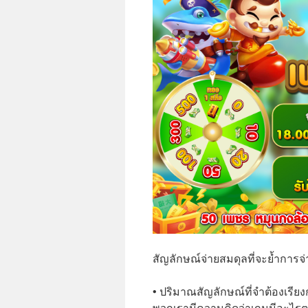
สัญลักษณ์จ่ายสมดุลที่จะย้ำการจ่
• ปริมาณสัญลักษณ์ที่จำต้องเรียงกัน
พวกเรามีความคิดว่าเกมมีอะไรตล