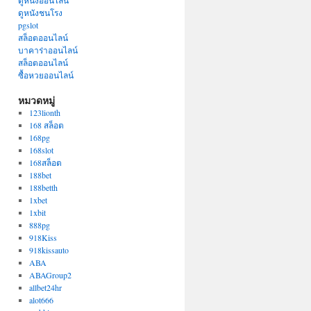
ดูหนังออนไลน์
ดูหนังชนโรง
pgslot
สล็อตออนไลน์
บาคาร่าออนไลน์
สล็อตออนไลน์
ซื้อหวยออนไลน์
หมวดหมู่
123lionth
168 สล็อต
168pg
168slot
168สล็อต
188bet
188betth
1xbet
1xbit
888pg
918Kiss
918kissauto
ABA
ABAGroup2
allbet24hr
alot666