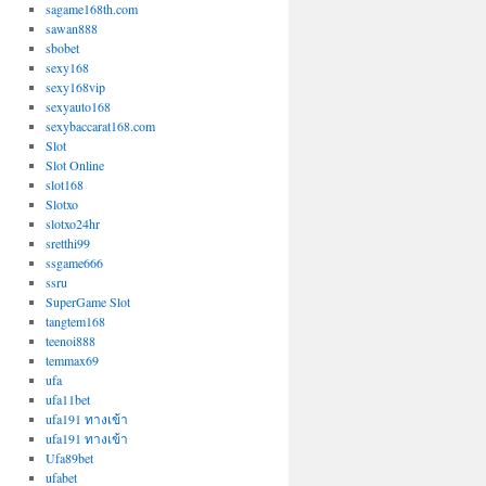
sagame168th.com
sawan888
sbobet
sexy168
sexy168vip
sexyauto168
sexybaccarat168.com
Slot
Slot Online
slot168
Slotxo
slotxo24hr
sretthi99
ssgame666
ssru
SuperGame Slot
tangtem168
teenoi888
temmax69
ufa
ufa11bet
ufa191 ทางเข้า
ufa191 ทางเข้า
Ufa89bet
ufabet