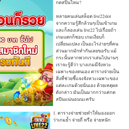
กดสปินไหม?
หลายคนเล่นสล็อต live22slot
จากความรู้สึกล้วนๆเป็นเข้าเกม
และก็ลองเล่น live22 ไปเรื่อยถ้า
เกมแตกก็ชอบ เกมเงียบก็
เปลี่ยนแปลง เป็นอะไรง่ายๆที่คน
ส่วนมากมักทำกันเลยขอรับ แม้
กระนั้นหากพวกเราเล่นไปนานๆ
เราจะรู้ดีว่า บางเกมมีจังหวะ
เฉพาะของตนเอง ตารางจ่ายเป็น
สิ่งที่ช่วยชี้แจงจังหวะเฉพาะของ
แต่ละเกมด้วยนั่นเอง ด้วยเหตุผล
ดังกล่าว มันเป็นมากกว่าแค่กด
สปินแน่นอนนะครับ
1. ตารางจ่ายช่วยทำให้มองออก
ว่าเกมย้ำ จ่ายถี่ หรือ จ่ายหนัก