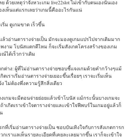
 ด้วยเหตุว่าจังหวะเกม live22slot ไม่เข้ากับตนเองนั่นเอง
เห็นแต่แรกเลยว่าเกมนี้คืออะไรกันแน่
ริ่ม ดูเกมขาด เร็วขึ้น
ot แล้วอ่านตารางจ่ายเป็น มักจะมองดูเกมแปรไปจากเดิมมาก
ภาพงาม โบนัสแตกดีไหม ก็จะเริ่มสังเกตโครงสร้างของเกม
์ได้เร็วกว่าเดิม
แตกต่าง: ผู้ที่ไม่อ่านตารางจ่ายชอบชี้แจงเกมด้วยคำกว้างๆแม้
กิดเราเริ่มอ่านตารางจ่ายเยอะขึ้นเรื่อยๆ เราจะเริ่มเห็น
ไม่ต้องพึ่งความรู้สึกสิ่งเดียว
 บางเกมจะมีตอนจ่ายย่อยแล้วเข้าโบนัส แม้กระนั้นบางเกมจะ
ว ถ้าเกิดเราเข้าใจตารางจ่ายและเข้าใจฟีพบร์ในเกมอยู่แล้วก็
้น
นแรกที่เริ่มอ่านตารางจ่ายเป็น ชอบบันเทิงใจกับการสังเกตการก
พวกเราแลเห็นรายละเอียดที่เคยละเลยมากขึ้น เราก็จะเข้าใจ