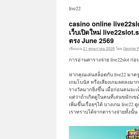
live22
เนื้อหา
casino online live22slo
เว็บเปิดใหม่ live22slot.
ตรง June 2569
เขียนบน
21 พฤษภาคม 2026
โดย
George P
การอ่านตารางจ่าย live22slot ก่
หากคุณเล่นสล็อตกับ live22 มาค
เกมโบนัส หรือเสียงเกมลดลงมาก
รางวัลมากยิ่งขึ้น เมื่อก่อนคนจะเ
แต่ว่าถ้าเกิดดูในคนที่เล่นขมักเขม้
เพิ่มขึ้นเรื่อยๆได้ บางเกม live22 
เราทราบได้จากตารางจ่ายทั้งนั้น