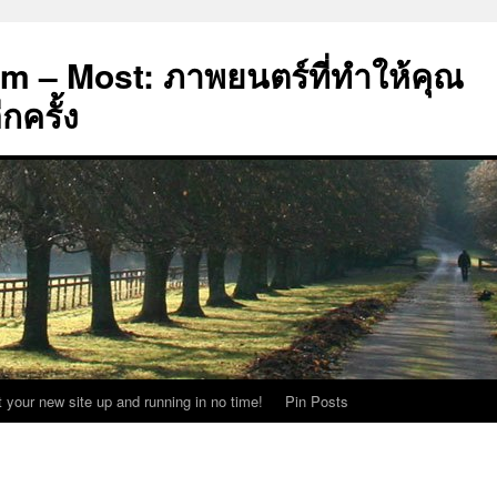
 – Most: ภาพยนตร์ที่ทำให้คุณ
กครั้ง
t your new site up and running in no time!
Pin Posts