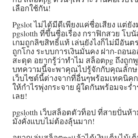
ใหญ่
เลือกใช้กัน!
สล็อตpg
ใหม่
ล่าสุด
Pgslot ไม่ได้มีดีเพียงแค่ชื่อเสียง แต
Top
pgslotth ที่ขึ้นชื่อเรื่อง กราฟิกสวย โบน
93
by
เกมถูกลิขสิทธิ์แท้ เล่นยังไงก็ไม่มีอันต
Marcelo
ถูกโกง ระบบการเงินมั่นคง ฝาก-ถอนออโ
สะดุด อยากรู้ว่าทำไม สล็อตpg ถึงถูกพูดถ
บทความนี้จะพาคุณไปรู้จักกับคุณลักษ
เว็บไซต์นี้ต่างจากที่อื่นๆพร้อมเทคนิค
ให้กำไรพุ่งกระจาย ผู้ใดกันพร้อมจะร่
เลย!
pgslotth เว็บสล็อตตัวท็อป ที่สายปั่นห
มั่งคั่งแบบไม่ต้องลุ้นมาก!
อยากเล่นสล็อตpgแล้วได้เงินเต็มไม้เต็