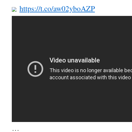
https://t.co/aw02yboAZP
…