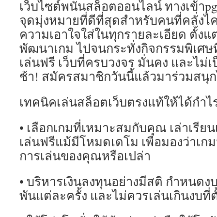
เว็บไซต์พนันสล็อตออนไลน์ ทางเข้าpg 
จุดมุ่งหมายที่ดีที่สุดสำหรับคนที่คลั่
ความเอาใจใส่ในทุกรายละเอียด ตั้งแต
พัฒนาเกม ไปจนกระทั่งกิจกรรมพิเศษ
เล่นฟรี เว็บที่ครบวงจร มั่นคง และไม่
ช้า! สมัครสมาชิกวันนี้แล้วมาร่วมสนุ
เทคนิคเล่นสล็อตเว็บตรงแท้ให้ได้กำไ
• เลือกเกมที่เหมาะสมกับคุณ เล่าเรีย
เล่นฟรีแม้มีโหมดเดโม เพื่อมองว่าเกม
การเล่นของคุณหรือเปล่า
• บริหารเงินลงทุนอย่างมีสติ กำหน
พันแต่ละครั้ง และไม่ควรเล่นเกินงบที่ตั