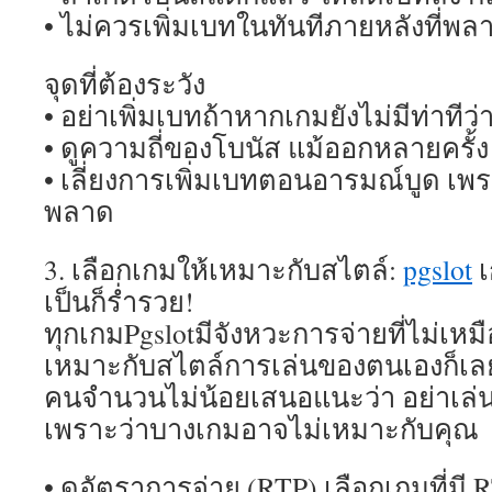
• ไม่ควรเพิ่มเบทในทันทีภายหลังที่พล
จุดที่ต้องระวัง
• อย่าเพิ่มเบทถ้าหากเกมยังไม่มีท่าที
• ดูความถี่ของโบนัส แม้ออกหลายครั้ง 
• เลี่ยงการเพิ่มเบทตอนอารมณ์บูด เพ
พลาด
3. เลือกเกมให้เหมาะกับสไตล์:
pgslot
เ
เป็นก็ร่ำรวย!
ทุกเกมPgslotมีจังหวะการจ่ายที่ไม่เหม
เหมาะกับสไตล์การเล่นของตนเองก็เลยเ
คนจำนวนไม่น้อยเสนอแนะว่า อย่าเ
เพราะว่าบางเกมอาจไม่เหมาะกับคุณ
• ดูอัตราการจ่าย (RTP) เลือกเกมที่มี