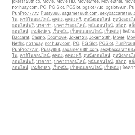
jokers123th.co
,
Movie
,
Movie HD
,
Movie2free
,
Movie2thai
,
movie
no1huay.com
,
PG
,
PG Slot
,
PGSlot
,
pgslot77.io
,
pgslot99.in
,
Pu
PunPro777.tv
,
Pussy888
,
sagame168th.com
,
sexybaccarat168
โน
,
คาสิโนออนไลน์
,
ดูหนัง
,
ดูหนังฟรี
,
ดูหนังออนไลน์
,
ดูหนังออนไ
ออนไลน์ฟรี
,
บาคาร่า
,
บาคาร่าออนไลน์
,
พนันออนไลน์
,
สล็อต
,
สล
ออนไลน์
,
เกมยิงปลา
,
เว็บพนัน
,
เว็บพนันออนไลน์
,
เว็บหนัง
|
ติดป้า
Baccarat
,
Casino
,
Doomovie
,
Joker123
,
Joker123th
,
Movie
,
Mov
Netflix
,
no1huay
,
no1huay.com
,
PG
,
PG Slot
,
PGSlot
,
PunPro66
PunPro777.in
,
Pussy888
,
sagame168th.com
,
sexybaccarat168
โน
,
คาสิโนออนไลน์
,
ดูหนัง
,
ดูหนังฟรี
,
ดูหนังออนไลน์
,
ดูหนังออนไ
ออนไลน์ฟรี
,
บาคาร่า
,
บาคาร่าออนไลน์
,
พนันออนไลน์
,
สล็อต
,
สล
ออนไลน์
,
เกมยิงปลา
,
เว็บพนัน
,
เว็บพนันออนไลน์
,
เว็บหนัง
|
ปิดควา