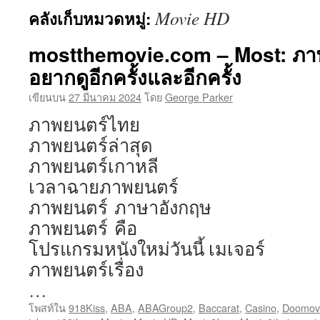
Movie HD
คลังเก็บหมวดหมู่:
เนื้อหา
mostthemovie.com – Most: ภาพย
อยากดูอีกครั้งและอีกครั้ง
เขียนบน
27 มีนาคม 2024
โดย
George Parker
ภาพยนตร์ไทย
ภาพยนตร์ล่าสุด
ภาพยนตร์เกาหลี
เวลาฉายภาพยนตร์
ภาพยนตร์ ภาษาอังกฤษ
ภาพยนตร์ คือ
โปรแกรมหนังใหม่วันนี้ เมเจอร์
ภาพยนตร์เรื่อง
…
โพสท์ใน
918Kiss
,
ABA
,
ABAGroup2
,
Baccarat
,
Casino
,
Doomov