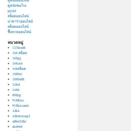
ดูหนังออนไลน์
ดูหนังชนโรง
pgslot
สล็อตออนไลน์
บาคาร่าออนไลน์
สล็อตออนไลน์
ซื้อหวยออนไลน์
หมวดหมู่
123lionth
168 สล็อต
168pg
168slot
168สล็อต
188bet
188betth
1xbet
1xbit
888pg
918Kiss
918kissauto
ABA
ABAGroup2
allbet24hr
alot666