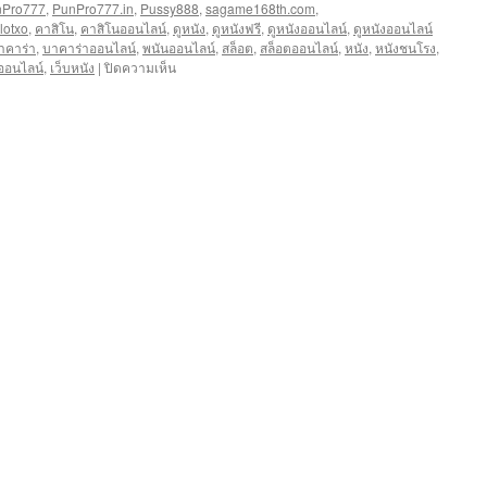
nPro777
,
PunPro777.in
,
Pussy888
,
sagame168th.com
,
lotxo
,
คาสิโน
,
คาสิโนออนไลน์
,
ดูหนัง
,
ดูหนังฟรี
,
ดูหนังออนไลน์
,
ดูหนังออนไลน์
าคาร่า
,
บาคาร่าออนไลน์
,
พนันออนไลน์
,
สล็อต
,
สล็อตออนไลน์
,
หนัง
,
หนังชนโรง
,
บน
ออนไลน์
,
เว็บหนัง
|
ปิดความเห็น
mostthemovie.com
–
Most:
ภาพยนตร์
ที่
ทำให้
คุณ
อยาก
ดู
อีก
ครั้ง
และ
อีก
ครั้ง