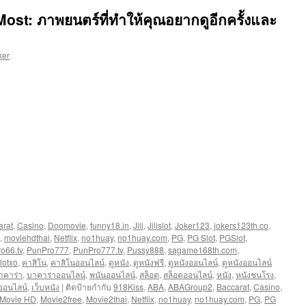
st: ภาพยนตร์ที่ทำให้คุณอยากดูอีกครั้งและ
ker
arat
,
Casino
,
Doomovie
,
funny18.in
,
Jili
,
Jilislot
,
Joker123
,
jokers123th.co
,
,
moviehdthai
,
Netflix
,
no1huay
,
no1huay.com
,
PG
,
PG Slot
,
PGSlot
,
o66.tv
,
PunPro777
,
PunPro777.tv
,
Pussy888
,
sagame168th.com
,
lotxo
,
คาสิโน
,
คาสิโนออนไลน์
,
ดูหนัง
,
ดูหนังฟรี
,
ดูหนังออนไลน์
,
ดูหนังออนไลน์
าคาร่า
,
บาคาร่าออนไลน์
,
พนันออนไลน์
,
สล็อต
,
สล็อตออนไลน์
,
หนัง
,
หนังชนโรง
,
ออนไลน์
,
เว็บหนัง
|
ติดป้ายกำกับ
918Kiss
,
ABA
,
ABAGroup2
,
Baccarat
,
Casino
,
Movie HD
,
Movie2free
,
Movie2thai
,
Netflix
,
no1huay
,
no1huay.com
,
PG
,
PG