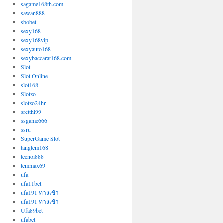
sagame168th.com
sawan888
sbobet
sexy168
sexy168vip
sexyauto168
sexybaccarat168.com
Slot
Slot Online
slot168
Slotxo
slotxo24hr
sretthi99
ssgame666
ssru
SuperGame Slot
tangtem168
teenoi888
temmax69
ufa
ufa11bet
ufa191 ทางเข้า
ufa191 ทางเข้า
Ufa89bet
ufabet