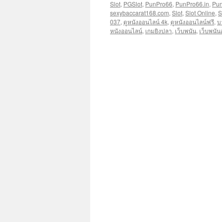
Slot
,
PGSlot
,
PunPro66
,
PunPro66.in
,
Pu
sexybaccarat168.com
,
Slot
,
Slot Online
,
S
037
,
ดูหนังออนไลน์ 4k
,
ดูหนังออนไลน์ฟรี
,
บ
หนังออนไลน์
,
เกมยิงปลา
,
เว็บพนัน
,
เว็บพนัน