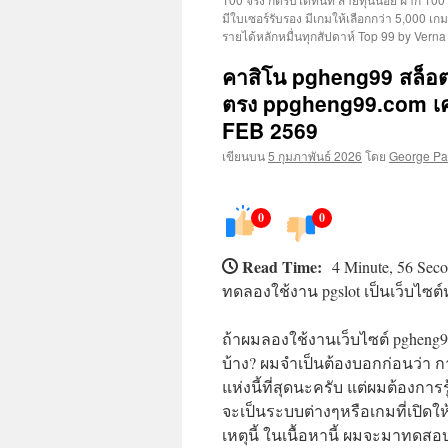
มีใบเซอร์รับรอง มีเกมให้เลือกกว่า 5,000 เก
เนื้อหา
รายได้หลักหมื่นทุกสัปดาห์ Top 99 by Verna
คาสิโน pgheng99 สล็อตมี
ตรง ppgheng99.com เคร
FEB 2569
เขียนบน
5 กุมภาพันธ์ 2026
โดย
George Pa
0
0
Read Time:
4 Minute, 56 Sec
ทดลองใช้งาน pgslot เป็นเว็บไซต์
ถ้าผมลองใช้งานเว็บไซต์ pgheng99
บ้าง? ผมจำเป็นต้องบอกก่อนว่า ก
แห่งนี้ที่สุดนะครับ แต่ผมต้องการ
จะเป็นระบบต่างๆหรือเกมที่เปิดให
เหตุนี้ ในเนื้อหานี้ ผมจะมาทดสอ