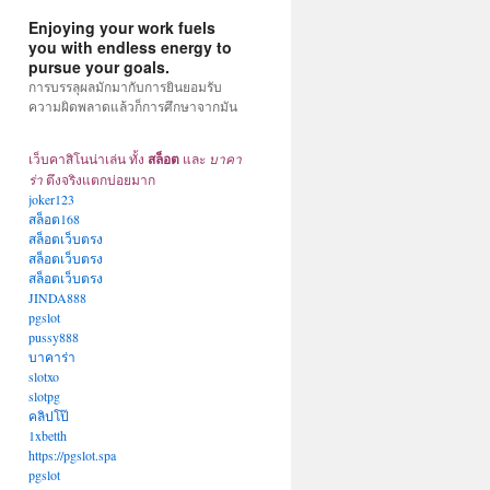
Enjoying your work fuels
you with endless energy to
pursue your goals.
การบรรลุผลมักมากับการยินยอมรับ
ความผิดพลาดแล้วก็การศึกษาจากมัน
เว็บคาสิโนน่าเล่น ทั้ง
สล็อต
และ
บาคา
ร่า
ตึงจริงแตกบ่อยมาก
joker123
สล็อต168
สล็อตเว็บตรง
สล็อตเว็บตรง
สล็อตเว็บตรง
JINDA888
pgslot
pussy888
บาคาร่า
slotxo
slotpg
คลิปโป๊
1xbetth
https://pgslot.spa
pgslot