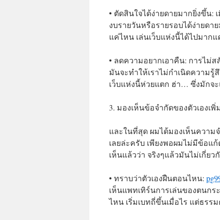
• ตัดสินใจได้ง่ายดายมากยิ่งขึ้น
งบรายวันหรือรายรอบได้ง่ายดายมาก
แค่ไหน เล่นเว็บแห่งนี้ได้ไปมา
• ลดความอยากเอาคืน: การไม่สล
มันจะทำให้เราไม่กำเนิดความรู้สึ
เว็บแห่งนี้ห่วยแตก ฮ่า… ซึ่งมัก
3. มองเห็นข้อจำกัดของตัวเองเพิ่
และในที่สุด ผมได้มองเห็นความจ
เลยล่ะครับ เพียงพอผมไม่มีข้อแก้ตั
เห็นแล้วว่า จริงๆแล้วมันไม่เกี่ยว
• ทราบว่าตัวเองฝืนตอนไหน:
pg9
เห็นแพทเทิร์นการเล่นของตนกระจ่
ไหน เริ่มเบทถี่ขึ้นเมื่อไร แต่ธร