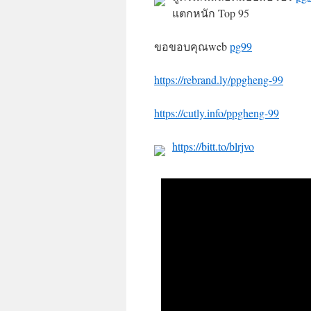
แตกหนัก Top 95
ขอขอบคุณweb
pg99
https://rebrand.ly/ppgheng-99
https://cutly.info/ppgheng-99
https://bitt.to/blrjvo