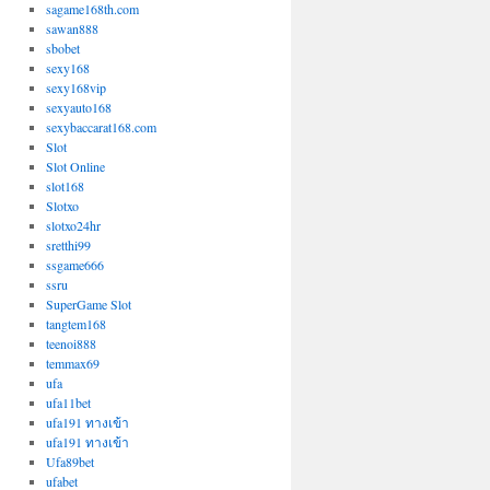
sagame168th.com
sawan888
sbobet
sexy168
sexy168vip
sexyauto168
sexybaccarat168.com
Slot
Slot Online
slot168
Slotxo
slotxo24hr
sretthi99
ssgame666
ssru
SuperGame Slot
tangtem168
teenoi888
temmax69
ufa
ufa11bet
ufa191 ทางเข้า
ufa191 ทางเข้า
Ufa89bet
ufabet