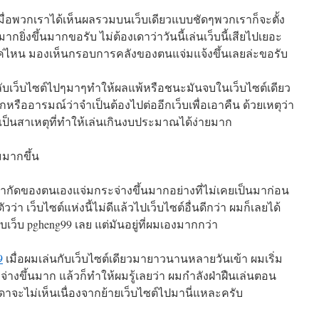
: เมื่อพวกเราได้เห็นผลรวมบนเว็บเดียวแบบชัดๆพวกเราก็จะตั้ง
ยิ่งขึ้นมากขอรับ ไม่ต้องเดาว่าวันนี้เล่นเว็บนี้เสียไปเยอะ
กแค่ไหน มองเห็นกรอบการคลังของตนแจ่มแจ้งขึ้นเลยล่ะขอรับ
ับเว็บไซต์ไปๆมาๆทำให้ผลแพ้หรือชนะมันจบในเว็บไซต์เดียว
กหรืออารมณ์ว่าจำเป็นต้องไปต่ออีกเว็บเพื่อเอาคืน ด้วยเหตุว่า
จะเป็นสาเหตุที่ทำให้เล่นเกินงบประมาณได้ง่ายมาก
มมากขึ้น
ำกัดของตนเองแจ่มกระจ่างขึ้นมากอย่างที่ไม่เคยเป็นมาก่อน
วว่า เว็บไซต์แห่งนี้ไม่ดีแล้วไปเว็บไซต์อื่นดีกว่า ผมก็เลยได้
กับเว็บ pgheng99 เลย แต่มันอยู่ที่ผมเองมากกว่า
9
เมื่อผมเล่นกับเว็บไซต์เดียวมายาวนานหลายวันเข้า ผมเริ่ม
างขึ้นมาก แล้วก็ทำให้ผมรู้เลยว่า ผมกำลังฝ่าฝืนเล่นตอน
รมดาจะไม่เห็นเนื่องจากย้ายเว็บไซต์ไปมานี่แหละครับ