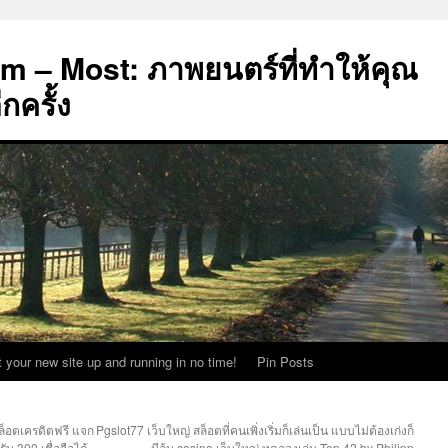
 – Most: ภาพยนตร์ที่ทำให้คุณ
กครั้ง
t your new site up and running in no time!
Pin Posts
็อตเครดิตฟรี แจก
Pgslot77 เว็บใหญ่ สล็อตที่คนเพิ่งเริ่มก็เล่นเป็น แบบไม่ต้องเก่งก็
ับ 300 เชื่อถือได้
มีลุ้น casino เว็บใหญ่ ทดลองเล่น Top 42 by Philipp