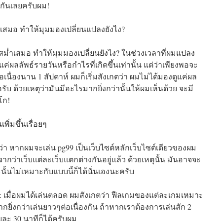
ูกันเลยครับผม!
่ำเสมอ ทำให้มุมมองเปลี่ยนแปลงยังไง?
วสม่ำเสมอ ทำให้มุมมองเปลี่ยนยังไง? ในช่วงเวลาที่ผมแปลง
่ผลลัพธ์รายวันหรือกำไรที่เกิดขึ้นเท่านั้น แต่ว่าเพียงพอจะ
่อเนื่องนาน 1 สัปดาห์ ผมก็เริ่มสังเกตว่า ผมไม่ได้มองดูแค่ผล
บ ด้วยเหตุว่ามันมีอะไรมากยิ่งกว่านั้นให้ผมเห็นด้วย จะมี
โก!
ิ่มขึ้นเรื่อยๆ
า หากผมจะเล่น pg99 เป็นเว็บไซต์หลักเว็บไซต์เดียวของผม
กว่าเว็บแต่ละเว็บแตกต่างกันอยู่แล้ว ด้วยเหตุนั้น มันอาจจะ
ะนั้นไม่เหมาะกับแบบนี้ก็ได้นั่นเองนะครับ
น: เมื่อผมได้เล่นตลอด ผมสังเกตว่า ฟีลเกมของแต่ละเกมเหมาะ
ยิ่งกว่าเล่นยาวๆต่อเนื่องกัน ถ้าหากเราต้องการเล่นสัก 2
บละ 30 นาทีก็ได้ครับผม