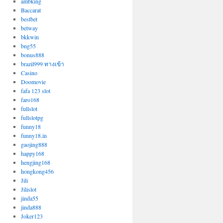
ambking
Baccarat
bestbet
betway
bkkwin
bng55
bonus888
brazil999 ทางเข้า
Casino
Doomovie
fafa 123 slot
faro168
fullslot
fullslotpg
funny18
funny18.in
gaojing888
happy168
hengjing168
hongkong456
Jili
Jilislot
jinda55
jinda888
Joker123