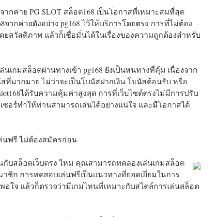
อตจากค่าย PG SLOT สล็อต168 เป็นโอกาสที่เหมาะสมที่สุด
8จากค่ายดังอย่าง pg168 ไว้ให้บริการโดยตรง การที่ไม่ต้อง
ดยสวัสดิภาพ แล้วก็เชื่อมั่นได้ในเรื่องของความถูกต้องสำหรับ
เกมสล็อตผ่านทางเข้า pg168 ยังเป็นหนทางที่คุ้ม เนื่องจาก
สที่มากมาย ไม่ว่าจะเป็นโบนัสฝากเงิน โบนัสต้อนรับ หรือ
slot168ได้รับความคุ้มค่าสูงสุด การที่เว็บไซต์ตรงไม่มีการปรับ
สเซอร์ทำให้ท่านสามารถเล่นได้อย่างแน่ใจ และมีโอกาสได้
่นฟรี ไม่ต้องสมัครก่อน
ล่นกับสล็อตเว็บตรง ไหม คุณสามารถทดลองเล่นเกมสล็อต
สมาชิก การทดสอบเล่นฟรีเป็นแนวทางที่ยอดเยี่ยมในการ
ึงพอใจ แล้วก็ตรวจว่ามีเกมไหนที่เหมาะกับสไตล์การเล่นสล็อต