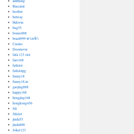
ambking
Baccarat
bestbet
betway
bkkwin
bng55
bonus888
brazil999 ทางเข้า
Casino
Doomovie
fafa 123 slot
faro168
fullslot
fullslotpg
funny18
funny18.in
gaojing888
happy168
hengjing168
hongkong456
Jili
Jilislot
jinda55
jinda888
Joker123