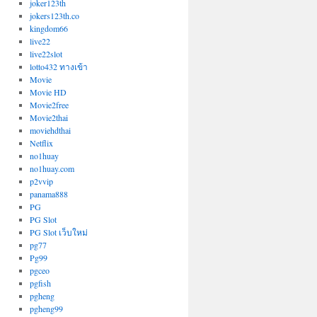
joker123th
jokers123th.co
kingdom66
live22
live22slot
lotto432 ทางเข้า
Movie
Movie HD
Movie2free
Movie2thai
moviehdthai
Netflix
no1huay
no1huay.com
p2vvip
panama888
PG
PG Slot
PG Slot เว็บใหม่
pg77
Pg99
pgceo
pgfish
pgheng
pgheng99