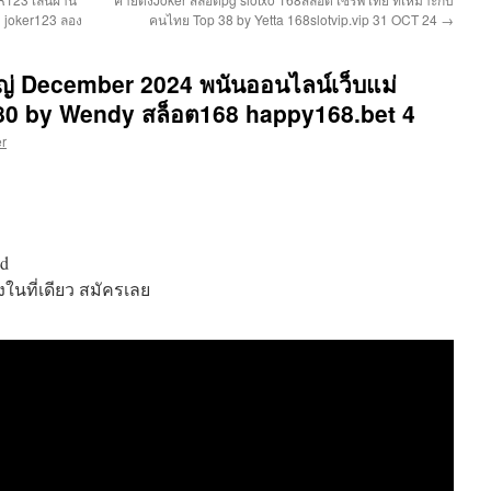
ง joker123 ลอง
คนไทย Top 38 by Yetta 168slotvip.vip 31 OCT 24
→
หญ่ December 2024 พนันออนไลน์เว็บแม่
p 80 by Wendy สล็อต168 happy168.bet 4
r
nd
ในที่เดียว สมัครเลย