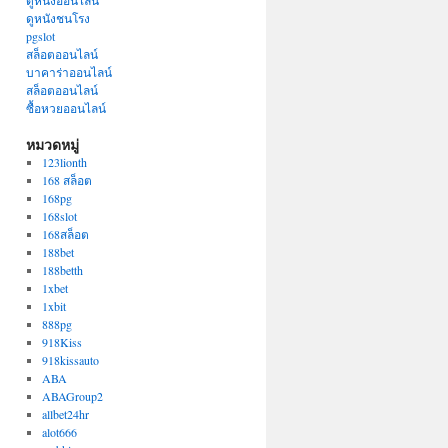
ดูหนังออนไลน์
ดูหนังชนโรง
pgslot
สล็อตออนไลน์
บาคาร่าออนไลน์
สล็อตออนไลน์
ซื้อหวยออนไลน์
หมวดหมู่
123lionth
168 สล็อต
168pg
168slot
168สล็อต
188bet
188betth
1xbet
1xbit
888pg
918Kiss
918kissauto
ABA
ABAGroup2
allbet24hr
alot666