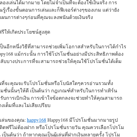
ลองเล่นได้มากมาย โดยไม่จำเป็นที่จะต้องใช้เงินจริง การ
ณรู้เรื่องขั้นตอนการเล่นและก็ฟีเจอร์ต่างๆของเกม แต่ว่ายัง
แผนการต่างๆก่อนที่คุณจะลงพนันด้วยเงินจริง
รีให้เกิดประโยชน์สูงสุด
ป็นอีกหนึ่งวิธีที่สามารถช่วยเพิ่มโอกาสสำหรับในการได้กำไร
py168 แม้กระนั้น การใช้โปรโมชั่นอย่างมีประสิทธิภาพต้อง
ล็ดลับบางประการที่จะสามารถช่วยให้คุณใช้โปรโมชั่นได้เต็ม
อนที่จะคุณจะรับโปรโมชั่นหรือโบนัสใดๆควรอ่านรวมทั้ง
่นนั้นๆให้ดี เป็นต้นว่า กฎเกณฑ์สำหรับในการทำเทิร์น
สำหรับการเบิกเงิน การเข้าใจข้อตกลงจะช่วยทำให้คุณสามารถ
เต็มที่และไม่เสียเปรียบ
รเล่นของคุณ:
happy168
Happy168 มีโปรโมชั่นมากมายรูป
ดิตฟรีไม่ต้องฝาก หรือโปรโมชั่นรายวัน คุณควรเลือกโปรโม
เป็นต้นว่า ถ้าหากคุณเป็นผู้เล่นที่ฝากเงินหลายครั้ง โปรโม