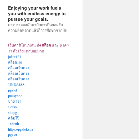
Enjoying your work fuels
you with endless energy to
pursue your goals.
การบรรลุผลมักมากับการยินยอมรับ
ความผิดพลาดแล้วก็การศึกษาจากมัน
เว็บคาสิโนน่าเล่น ทั้ง
สล็อต
และ
บาคา
ร่า
ตึงจริงแตกบ่อยมาก
joker123
สล็อต168
สล็อตเว็บตรง
สล็อตเว็บตรง
สล็อตเว็บตรง
JINDA888
pgslot
pussy888
บาคาร่า
slotxo
slotpg
คลิปโป๊
1xbetth
https://pgslot.spa
pgslot