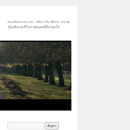
mostthemovie.com – Most The Movie: ความ
บันเทิงและรีวิวภาพยนตร์ที่น่าสนใจ