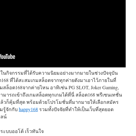
งในกิจกรรมที่ได้รับความนิยมอย่างมากมายในช่วงปัจจุบัน
็อต168 ที่ได้สะสมเกมสล็อตจากทุกค่ายดังมาเอาไว้ภายในที่
กมสล็อต168จากค่ายไหน อาทิเช่น PG SLOT, Joker Gaming,
สามารถเข้าถึงเกมสล็อตทุกเกมได้ที่นี่ สล็อต168 พรีเซนเทชั่น
วก็คุ้มที่สุด พร้อมด้วยโปรโมชั่นที่มากมายให้เลือกสมัคร
รู้จักกับ
happy168
รวมทั้งปัจจัยที่ทำให้เป็นเว็บที่สุดยอด
ลน์
 ระบบออโต้ เร็วทันใจ