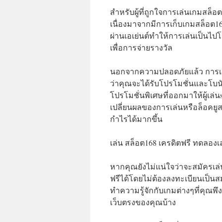
สำหรับผู้ที่ถูกใจการเล่นเกมสล็
เนื่องมาจากมีการเก็บเกมสล็อต16
ผ่านเอเย่นต์ทำให้การเล่นเป็นไปโ
เพื่อการจ่ายรางวัล
นอกจากความปลอดภัยแล้ว การเล่น
ว่าคุณจะได้รับโปรโมชั่นและโบนั
โปรโมชั่นพิเศษที่ออกมาให้ผู้เล่น
เปลี่ยนผลของการเล่นหรือล็อคยู
กำไรได้มากขึ้น
เล่น สล็อต168 เครดิตฟรี ทดลองเล
หากคุณยังไม่แน่ใจว่าจะสมัครเ
ฟรีได้โดยไม่ต้องลงทะเบียนเป็น
ทำความรู้จักกับเกมต่างๆที่คุณพ
เว็บตรงของคุณบ้าง