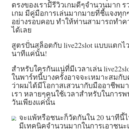
ตรงของเรามีรีวิวเกมดีๆจำนวนมาก รว
เกม มีคู่มือการเล่นมากมายที่ชี้แจงทุก
อย่างรอบคอบ ทำให้ท่านสามารถทำควา
ได้เลย
สูตรปั่นสล็อตกับ live22slot แบบแตก
นาทีแค่นั้น!
สำหรับใครกันแน่ที่มีเวลาเล่น live22s
ในพาร์ทนี้บางครั้งอาจจะเหมาะสมกับ
ว่าผมได้มีโอกาสเสวนากับมืออาชีพมาก
เรา หลายๆคนใช้เวลาสำหรับในการพนัน
วันเพียงแค่นั้น
จะแพ้หรือชนะก็วัดกันใน 20 นาทีนี้ไ
มีเทคนิคจำนวนมากในการเอาชนะเ