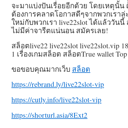
จะมาแบ่งปันเรื่อยอีกด้วย โดยเหตุนั้น
ต้องการคลาดโอกาสดีๆจากพวกเราล่ะ
ใหม่กับพวกเรา live22slot ได้แล้ววันนี
ไม่มีค่าจารีตแน่นอน สมัครเลย!
สล็อตlive22 live22slot live22slot.vip 1
1 เรื่องเกมสล็อต สล็อตTrue wallet Top
ขอขอบคุณมากเว็บ
สล็อต
https://rebrand.ly/live22slot-vip
https://cutly.info/live22slot-vip
https://shorturl.asia/8Ext2