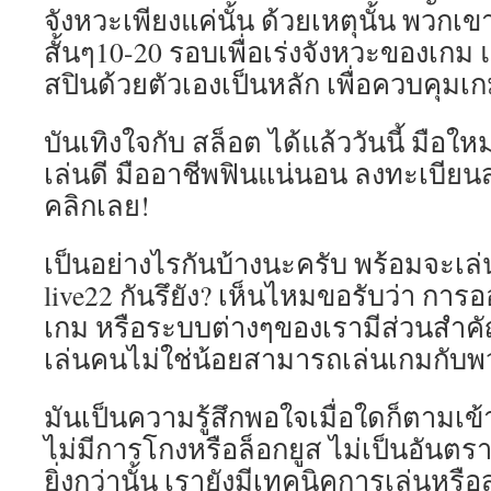
จังหวะเพียงแค่นั้น ด้วยเหตุนั้น พวก
สั้นๆ10-20 รอบเพื่อเร่งจังหวะของเกม 
สปินด้วยตัวเองเป็นหลัก เพื่อควบคุมเก
บันเทิงใจกับ สล็อต ได้แล้ววันนี้ มือให
เล่นดี มืออาชีพฟินแน่นอน ลงทะเบียน
คลิกเลย!
เป็นอย่างไรกันบ้างนะครับ พร้อมจะเล
live22 กันรึยัง? เห็นไหมขอรับว่า กา
เกม หรือระบบต่างๆของเรามีส่วนสำคัญ
เล่นคนไม่ใช่น้อยสามารถเล่นเกมกับพวก
มันเป็นความรู้สึกพอใจเมื่อใดก็ตามเข้า
ไม่มีการโกงหรือล็อกยูส ไม่เป็นอันต
ยิ่งกว่านั้น เรายังมีเทคนิคการเล่นหร