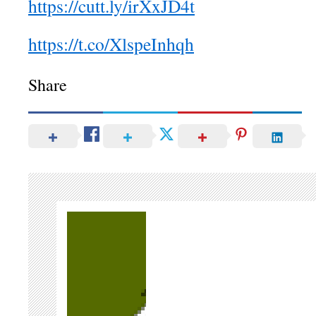
https://cutt.ly/irXxJD4t
https://t.co/XlspeInhqh
Share