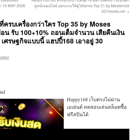
un 10 MAY 2026
ดูหนังออนไลน์ ออกแบบให้ดูได้ทุกจอ Top 21 by Mackenzie
037movie.net
→
 ที่ครบเครื่องกว่าใคร Top 35 by Moses
อน รับ 100+10% ถอนเต็มจำนวน เสียคืนเงิน
ศรษฐกิจแบบนี้ แฮปปี้168 เอาอยู่ 30
arker
ond
Happy168 เว็บตรงไม่ผ่าน
เอเย่นต์ ทดสอบเล่นสล็อตซื้อ
ฟรีสปินได้