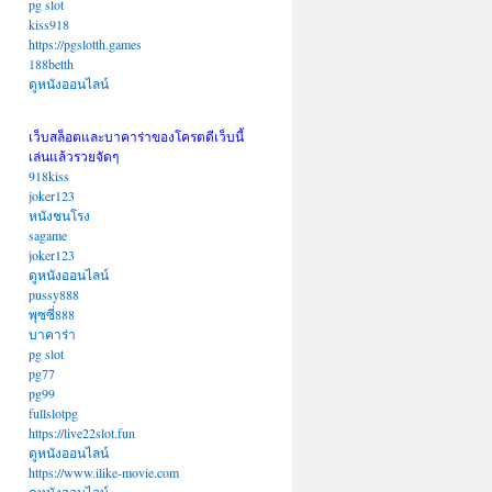
pg slot
kiss918
https://pgslotth.games
188betth
ดูหนังออนไลน์
เว็บสล็อตและบาคาร่าของโครตดีเว็บนี้
เล่นแล้วรวยจัดๆ
918kiss
joker123
หนังชนโรง
sagame
joker123
ดูหนังออนไลน์
pussy888
พุซซี่888
บาคาร่า
pg slot
pg77
pg99
fullslotpg
https://live22slot.fun
ดูหนังออนไลน์
https://www.ilike-movie.com