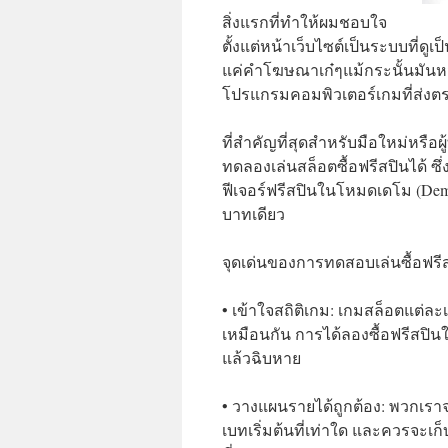
สิ่งแรกที่ทำให้ผมชอบใจ
ตั้งแต่หน้าเว็บไซต์เป็นระบบที่ดู
แค่คำโฆษณาเก๋ๆแม้กระนั้นมันห
โปรแกรมคอมพิวเตอร์เกมที่ส่งตร
ที่สำคัญที่สุดสำหรับมือใหม่หรือผู
ทดลองเล่นสล็อตซื้อฟรีสปินได้ ซึ
ฟีเจอร์ฟรีสปินในโหมดเดโม (Demo
บาทเดียว
จุดเด่นของการทดสอบเล่นซื้อฟรีส
• เข้าใจสถิติเกม: เกมสล็อตแต่ละเ
เหมือนกัน การได้ลองซื้อฟรีสปิน
แล้วฉิบหาย
• วางแผนรายได้ถูกต้อง: พวกเราจะ
เบทเริ่มต้นที่เท่าใด และควรจะเก