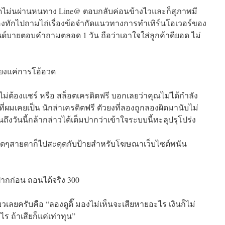
ดไม่นผ่านหนทาง Line@ ตอบกลับค่อนข้างไวและก็สุภาพมี
ักไปถามไถ่เรื่องข้อจำกัดแนวทางการทำเทิร์นโอเวอร์ของ
ตนด์บายตอบคำถามตลอด 1 วัน ถือว่าเอาใจใส่ลูกค้าดียอด ไม่
ียงแค่การโอ้อวด
ไม่ต้องแชร์ หรือ สล็อตเครดิตฟรี บอกเลยว่าคุณไม่ได้กำลัง
ี่ผมเคยเป็น นักล่าเครดิตฟรี ตัวยงที่ลองถูกลองผิดมานับไม่
งวันนี้กล้ากล่าวได้เต็มปากว่าเข้าใจระบบนี้ทะลุปรุโปร่ง
ครียดๆสายตาก็ไปสะดุดกับป้ายสำหรับโฆษณาเว็บไซต์พนัน
ฝากก่อน ถอนได้จริง 300
ยวเลยครับคือ “ลองดูดิ๊ มองไม่เห็นจะเสียหายอะไร เงินก็ไม่
ร ถ้าเสียก็แค่เท่าทุน”