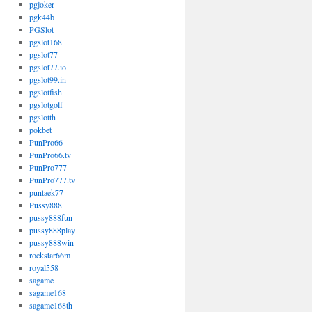
pgjoker
pgk44b
PGSlot
pgslot168
pgslot77
pgslot77.io
pgslot99.in
pgslotfish
pgslotgolf
pgslotth
pokbet
PunPro66
PunPro66.tv
PunPro777
PunPro777.tv
puntaek77
Pussy888
pussy888fun
pussy888play
pussy888win
rockstar66m
royal558
sagame
sagame168
sagame168th