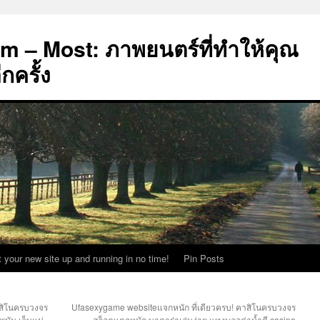
 – Most: ภาพยนตร์ที่ทำให้คุณ
กครั้ง
t your new site up and running in no time!
Pin Posts
าสิโนครบวงจร
Ufasexygame websiteแจกหนัก ที่เดียวครบ! คาสิโนครบวงจร
นัน เว็บแม่
สล็อตแตกหนัก บาคาร่าเล่นง่าย แทงบอลค่าน้ำดี casino