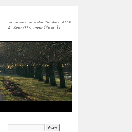
mostthemovie.com – Most The Movie: ความ
บันเทิงและรีวิวภาพยนตร์ที่น่าสนใจ