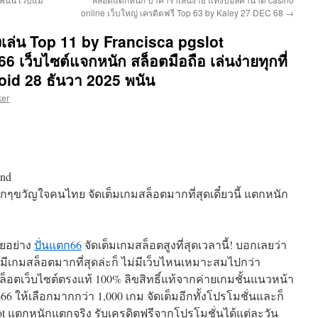
online เว็บใหญ่ เครดิตฟรี Top 63 by Kaley 27 DEC 68
→
งเล่น Top 11 by Francisca pgslot
เว็บไซต์แจกหนัก สล็อตมือถือ เล่นง่ายทุกที่
roid 28 ธันวา 2025 พนัน
ker
ond
กๆขวัญใจคนไทย จัดเต็มเกมสล็อตมากที่สุดเดี๋ยวนี้ แตกหนัก
ทยอย่าง
ปั่นแตก66
จัดเต็มเกมสล็อตสูงที่สุดเวลานี้! บอกเลยว่า
่มีเกมสล็อตมากที่สุดล่ะก็ ไม่มีเว็บไหนเหมาะสมไปกว่า
ล็อตเว็บไซต์ตรงแท้ 100% ลิขสิทธิ์แท้จากค่ายเกมชั้นแนวหน้า
ให้เลือกมากกว่า 1,000 เกม จัดเต็มอีกทั้งโปรโมชั่นและก็
ot แตกหนักแตกจริง รับเครดิตฟรีจากโปรโมชั่นได้แต่ละวัน