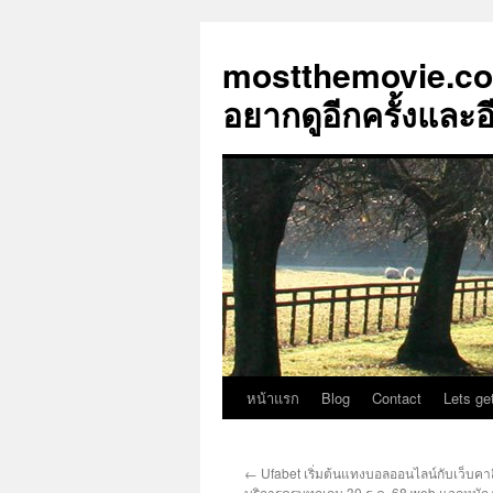
mostthemovie.com
อยากดูอีกครั้งและอี
หน้าแรก
Blog
Contact
Lets ge
ข้าม
ไป
←
Ufabet เริ่มต้นแทงบอลออนไลน์กับเว็บค
ยัง
บริการครบทุกเกม 30 ธ.ค. 68 web แจกหนัก พ