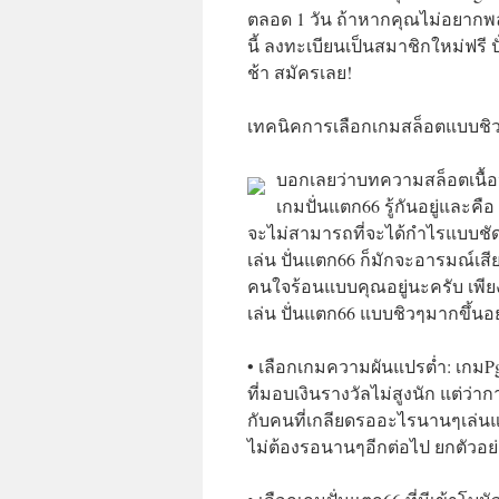
ตลอด 1 วัน ถ้าหากคุณไม่อยากพล
นี้ ลงทะเบียนเป็นสมาชิกใหม่ฟรี 
ช้า สมัครเลย!
เทคนิคการเลือกเกมสล็อตแบบชิ
บอกเลยว่าบทความสล็อตเนื้อ
เกมปั่นแตก66 รู้กันอยู่และคื
จะไม่สามารถที่จะได้กำไรแบบชัดเ
เล่น ปั่นแตก66 ก็มักจะอารมณ์เสี
คนใจร้อนแบบคุณอยู่นะครับ เพีย
เล่น ปั่นแตก66 แบบชิวๆมากขึ้นอย
• เลือกเกมความผันแปรต่ำ: เกมPg
ที่มอบเงินรางวัลไม่สูงนัก แต่ว่า
กับคนที่เกลียดรออะไรนานๆเล่นแ
ไม่ต้องรอนานๆอีกต่อไป ยกตัวอย่า