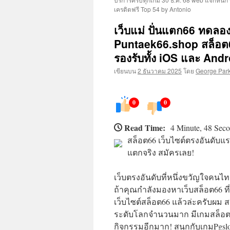
เครดิตฟรี Top 54 by Antonio
เนื้อหา
เว็บแม่ ปั่นแตก66 ทดลอ
Puntaek66.shop สล็อต66 
รองรับทั้ง iOS และ And
เขียนบน
2 ธันวาคม 2025
โดย
George Par
0
0
Read Time:
4 Minute, 48 Sec
สล็อต66 เว็บไซต์ตรงอันดับแร
แตกจริง สมัครเลย!
เว็บตรงอันดับที่หนึ่งขวัญใจคนไ
ถ้าคุณกำลังมองหาเว็บสล็อต66 ที
เว็บไซต์สล็อต66 แล้วล่ะครับผม ส
ระดับโลกจำนวนมาก มีเกมสล็อต66 
กิจกรรมอีกมาก! สนุกกับเกมPgsl