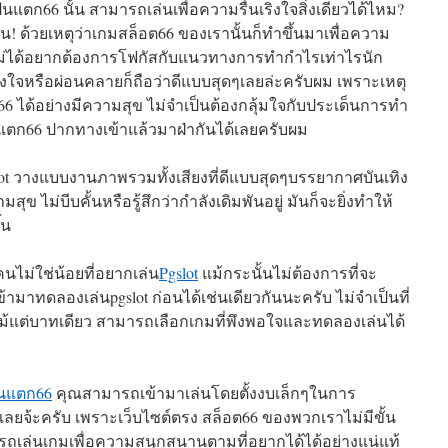
ั่นแตก66 นั้น สามารถเล่นเพื่อความรื่นเริงใจสิ่งเดียวได้ไหม?
น! ด้วยเหตุว่าเกมสล็อต66 ของเรานั้นก็ทำขึ้นมาเพื่อความ
คุณไม่ได้อยากต้องการโฟกัสกับแนวทางการทำกำไรเท่าไรนัก
ริงใจหรือผ่อนคลายก็ถือว่าดีแบบสุดๆเลยล่ะครับผม เพราะเหตุ
6 ได้อย่างมีความสุข ไม่จำเป็นต้องกลุ้มใจกับประเด็นการทำ
่นแตก66 ปากทางเข้าแล้วมาฝ่ากันได้เลยครับผม
slot วางแบบงานภาพรวมทั้งเสียงที่ดีแบบสุดๆบรรยากาศบันเทิง
สุข ไม่บีบคั้นหรือรู้สึกว่ากำลังเดิมพันอยู่ มันก็จะยิ่งทำให้
้น
นไม่ใช่น้อยที่อยากเล่น
Pgslot
แม้กระนั้นไม่ต้องการที่จะ
ข้ามาทดลองเล่นpgslot ก่อนได้เช่นเดียวกันนะครับ ไม่จำเป็นที่
แม้แต่บาทเดียว สามารถเลือกเกมที่พึงพอใจและทดลองเล่นได้
่นแตก66
คุณสามารถเข้ามาเล่นโดยตั้งงบเล็กๆในการ
้เลยจ้ะครับ เพราะเว็บไซต์ตรง สล็อต66 ของพวกเราไม่มีขั้น
ถเล่นเกมเพื่อความสนุกสนานตามที่อยากได้ได้อย่างแน่แท้