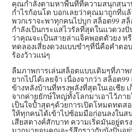
คุณกำลังตามหาพื้นที่ที่ความสนุกสนา
กำไรก้อนโต บอกเลยว่าคุณมาถูกที่แล้วค
พวกเราจะพาทุกคนไปบุก สล็อต99 สล็อตเ
กำลังเป็นกระแสไวรัลที่สุดในแวดวงปั่
ว่าคุณจะเป็นสายล่าแจ็คพอตตัวยง หรื
ทดลองเสี่ยงดวงแบบขำๆที่นี่คือคำตอบ
ร้องว้าวแน่ๆ
ลืมภาพการเล่นสล็อตแบบเดิมๆที่ภาพกร
ยากไปได้เลยจ้า เนื่องจากว่า สล็อต9
ข้างหลังบ้านที่ทรงพลังที่สุดในเอเชี
จากค่ายยักษ์ใหญ่ทั้งโลกมาเอาไว้ภายใน
เป็นใจป้ำสุดๆด้วยการเปิดโหมดทดสอบ
ให้ทุกคนได้เข้าไปซ้อมมือก่อนลงในส
เสียสตางค์สักบาท ความเริ่ดมันอยู่ตร
มากมายจนคุณจะรู้สึกราวกับนั่งปั่นอยู