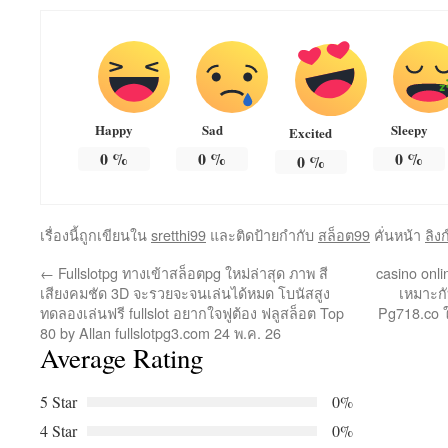
Happy
Sad
Sleepy
Excited
0
%
0
%
0
%
0
%
เรื่องนี้ถูกเขียนใน
sretthi99
และติดป้ายกำกับ
สล็อต99
คั่นหน้า
ลิง
←
Fullslotpg ทางเข้าสล็อตpg ใหม่ล่าสุด ภาพ สี
casino onli
เสียงคมชัด 3D จะรวยจะจนเล่นได้หมด โบนัสสูง
เหมาะกั
ทดลองเล่นฟรี fullslot อยากใจฟูต้อง ฟลูสล็อต Top
Pg718.co ใ
80 by Allan fullslotpg3.com 24 พ.ค. 26
Average Rating
5 Star
0%
4 Star
0%