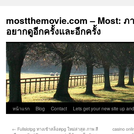
mostthemovie.com – Most: ภาพ
อยากดูอีกครั้งและอีกครั้ง
ข้าม
หน้าแรก
Blog
Contact
Lets get your new site up and
ไป
←
Fullslotpg ทางเข้าสล็อตpg ใหม่ล่าสุด ภาพ สี
casino onli
ยัง