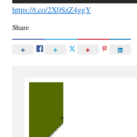
https://t.co/2X0SzZ4ggY
Share