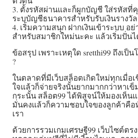
ตัวตน
3. ตั้งรหัสผ่านและก็ผูกบัญชี ใส่รหัสท
ระบุบัญชีธนาคารสำหรับรับเงินรางวัล
4. เริ่มความสนุก ฝากเงินเข้าระบบ อย
สำหรับสมาชิกใหม่นะคะ แล้วเริ่มปั่นไ
ข้อสรุป เพราะเหตุใด sretthi99 ถึงเป็นโอ
?
ในตลาดที่มีเว็บสล็อตเกิดใหม่ทุกเมื่อเช
ใจแล้วก็จ่ายจริงนั้นยากมากกว่าหาเข็
กระนั้น สล็อต99 ได้พิสูจน์ให้มองเห็นแ
มั่นคงแล้วก็ความชอบใจของลูกค้าคื
เรา
ด้วยการรวมเกมเศรษฐี99 เว็บไซต์ตร