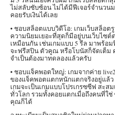
ไม่สลับซับซ้อน ไม่ได้มีฟีเจอร์จำนว
คอยรับเงินได้เลย
• ชอบสล็อตแบบวิดีโอ: เกมเว็บสล็อตรู
ความนิยมเยอะที่สุดก็มีอยู่บนเว็บไซต
เหมือนกัน เช่นเกมแบบ 5 รีล มาพร้อม
จะฟรีสปิน ตัวคูณ หรือโบนัสก็จัดเต็ม 
จำเป็นต้องมาทดลองแล้วครับ
• ชอบแจ็คพอตใหญ่: เกมจากค่าย live22s
ของแจ็คพอตแตกหนักแตกจริงอยู่แล้ว 
เกมจะเป็นเกมแบบโปรเกรซซีฟ สะสมเงิ
ทั่วโลก รวมทั้งคอยแตกเมื่อถึงคนที่ใช่
คุณก็ได้