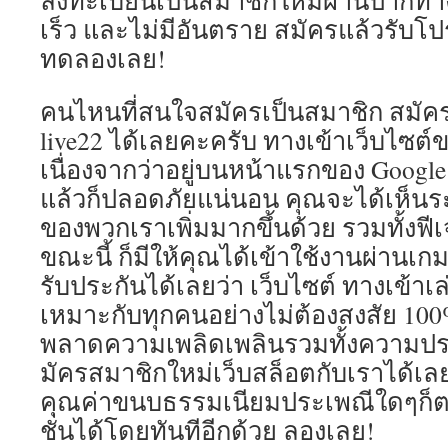
ลงทะเบียนเป็นสมาชิกใหม่ผ่านปากทาง
เร็ว และไม่มีอันตราย สมัครแล้วรับโป
ทดลองเลย!
คนไหนที่สนใจสมัครเป็นสมาชิก สมัค
live22 ได้เลยคะครับ ทางเข้าเว็บไซต์
เนื่องจากว่าอยู่บนหน้าแรกของ Google
แล้วก็ปลอดภัยแน่นอน คุณจะได้เห็น
ของพวกเราเพิ่มมากขึ้นด้วย รวมทั้งฟีเจ
ขณะนี้ ก็มีให้คุณได้เข้าใช้งานผ่านเก
รับประกันได้เลยว่า เว็บไซต์ ทางเข้าเ
เหมาะกับทุกคนอย่างไม่ต้องสงสัย 10
พลาดความเพลิดเพลินรวมทั้งความประท
มัครสมาชิกใหม่เว็บสล็อตกับเราได้เลย
คุณค่าขนบธรรมเนียมประเพณีใดๆก็ต
ชั่นได้โดยทันทีอีกด้วย ลองเลย!