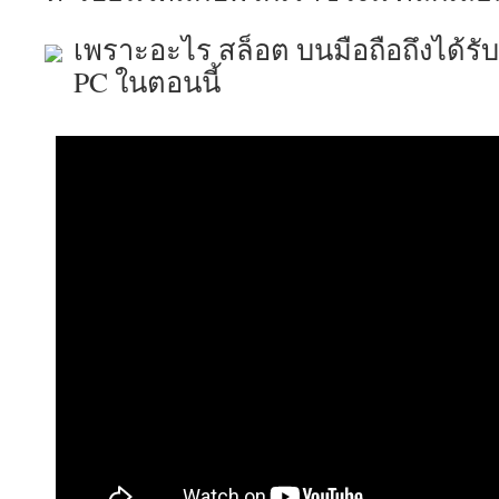
เพราะอะไร สล็อต บนมือถือถึงได้ร
PC ในตอนนี้