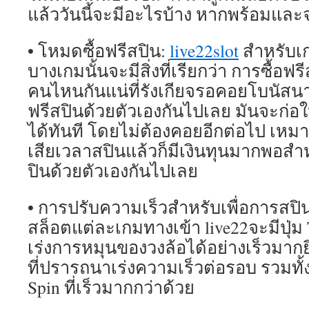
แล้ววันนี้จะมีอะไรบ้าง หากพร้อมและ
• โหมดซื้อฟรีสปิน:
live22slot
สำหรับเก
บางเกมนั้นจะมีสิ่งที่เรียกว่า การซื้อฟ
คนไหนกันแน่ที่รังเกียจรอคอยโบนัสนา
ฟรีสปินด้วยตัวเองกันไปเลย มันจะก่อใ
ได้ทันที โดยไม่ต้องคอยอีกต่อไป เหมาะ
เสียเวลาสปินแล้วก็มีเงินทุนมากพอสำหร
ปินด้วยตัวเองกันไปเลย
• การปรับความเร็วสำหรับเพื่อการสปิน
สล็อตแต่ละเกมทางเข้า live22จะมีปุ่ม 
เร่งการหมุนของวงล้อได้อย่างเร็วมากย
ที่ปรารถนาเร่งความเร็วต่อรอบ รวมทั้
Spin ที่เร็วมากกว่าด้วย