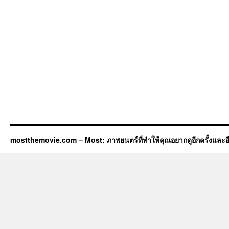
mostthemovie.com – Most: ภาพยนตร์ที่ทำให้คุณอยากดูอีกครั้งและอีก