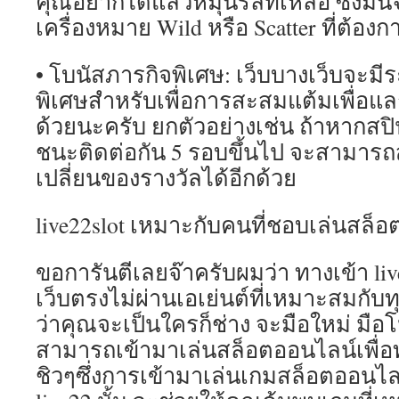
คุณอยากได้แล้วหมุนรีลที่เหลือ ซึ่งมั
เครื่องหมาย Wild หรือ Scatter ที่ต้องกา
• โบนัสภารกิจพิเศษ: เว็บบางเว็บจะม
พิเศษสำหรับเพื่อการสะสมแต้มเพื่อแล
ด้วยนะครับ ยกตัวอย่างเช่น ถ้าหากสปิ
ชนะติดต่อกัน 5 รอบขึ้นไป จะสามา
เปลี่ยนของรางวัลได้อีกด้วย
live22slot เหมาะกับคนที่ชอบเล่นสล็
ขอการันตีเลยจ๊าครับผมว่า ทางเข้า l
เว็บตรงไม่ผ่านเอเย่นต์ที่เหมาะสมกับ
ว่าคุณจะเป็นใครก็ช่าง จะมือใหม่ มือ
สามารถเข้ามาเล่นสล็อตออนไลน์เพื่
ชิวๆซึ่งการเข้ามาเล่นเกมสล็อตออนไล