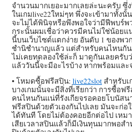
จำนวนมากเยอะมากเลยล่ะนะครับ ซึ่งฟีเ
ในเกมlive22ใหม่ๆท พึ่งจะเข้ามาทั้งน
จะไม่ได้พินิจหรือพึงพอใจว่ามีฟีพบร์พ
กระนั้นผมเชื่อว่าควรมีคนไม่ใช่น้อยแน
นี้บนเว็บไซต์แตกง่าย อันดับ 1 ของพวก
ชำนิชำนาญแล้ว แต่สำหรับคนไหนกันแน่ที
ไม่เคยทดลองใช้ล่ะก็ มาดูกันเลยครับว่า
แล้ววันนี้จะมีอะไรบ้าง หากพร้อมและ
• โหมดซื้อฟรีสปิน:
live22slot
สำหรับเก
บางเกมนั้นจะมีสิ่งที่เรียกว่า การซื้อฟ
คนไหนกันแน่ที่รังเกียจรอคอยโบนัสนา
ฟรีสปินด้วยตัวเองกันไปเลย มันจะก่อใ
ได้ทันที โดยไม่ต้องคอยอีกต่อไป เหมาะ
เสียเวลาสปินแล้วก็มีเงินทุนมากพอสำหร