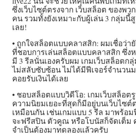
live22 นั้น จะช่วยให้คุณค้นพบเกมที่
ซึ่งเว็บไซต์ตรงจาก เว็บสล็อต ของพวก
คน รวมทั้งยังเหมาะกับผู้เล่น 3 กลุ่มนี้ส
เลย!
• ถูกใจสล็อตแบบคลาสสิก: ผมเชื่อว่า
ที่ชอบการเล่นสล็อตแบบคลาสสิก ซึ่งห
มี 3 รีลนั่นเองครับผม เกมเว็บสล็อตกลุ
ไม่สลับซับซ้อน ไม่ได้มีฟีเจอร์จำนว
คอยรับเงินได้เลย
• ชอบสล็อตแบบวิดีโอ: เกมเว็บสล็อตรู
ความนิยมเยอะที่สุดก็มีอยู่บนเว็บไซต
เหมือนกัน เช่นเกมแบบ 5 รีล มาพร้อม
จะฟรีสปิน ตัวคูณ หรือโบนัสก็จัดเต็ม 
จำเป็นต้องมาทดลองแล้วครับ