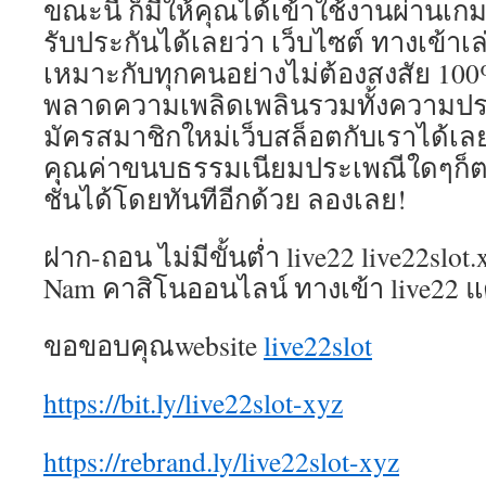
ขณะนี้ ก็มีให้คุณได้เข้าใช้งานผ่านเก
รับประกันได้เลยว่า เว็บไซต์ ทางเข้าเ
เหมาะกับทุกคนอย่างไม่ต้องสงสัย 10
พลาดความเพลิดเพลินรวมทั้งความประท
มัครสมาชิกใหม่เว็บสล็อตกับเราได้เลย
คุณค่าขนบธรรมเนียมประเพณีใดๆก็ต
ชั่นได้โดยทันทีอีกด้วย ลองเลย!
ฝาก-ถอน ไม่มีขั้นต่ำ live22 live22sl
Nam คาสิโนออนไลน์ ทางเข้า live22 แ
ขอขอบคุณwebsite
live22slot
https://bit.ly/live22slot-xyz
https://rebrand.ly/live22slot-xyz