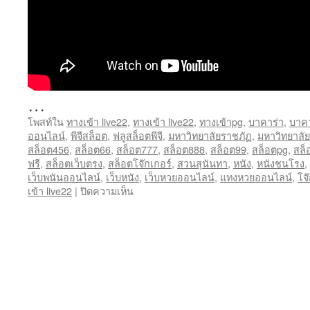
…
โพสท์ใน
ทางเข้า live22
,
ทางเข้า live22
,
ทางเข้าpg
,
บาคาร่า
,
บาคา
ออนไลน์
,
พีจีสล็อต
,
ฟลูสล็อตพีจี
,
มหาวิทยาลัยราชภัฏ
,
มหาวิทยาลั
สล็อต456
,
สล็อต66
,
สล็อต777
,
สล็อต888
,
สล็อต99
,
สล็อตpg
,
สล็อ
ฟรี
,
สล็อตเว็บตรง
,
สล็อตโจ๊กเกอร์
,
สวนสุนันทา
,
หนัง
,
หนังชนโรง
,
เว็บพนันออนไลน์
,
เว็บหนัง
,
เว็บหวยออนไลน์
,
แทงหวยออนไลน์
,
โจ
บน
เข้า live22
|
ปิดความเห็น
เว็บ
สล็อต
websiteแจก
หนัก
ฝาก-
ถอน
ไว
ไม่มี