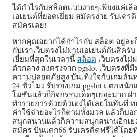
ได้กำไรกับสล็อตแบบง่ายๆเพียงแค่เลื
ตรง
เล่น
เอเย่นต์ที่ยอดเยี่ยม สมัครง่าย รับเคร
สล็
สมัครเลย!
PGS
สุด
มันส
หากคุณอยากได้กำไรกับ สล็อต อยู่ล่ะ
พร้
กับเราเว็บตรงไม่ผ่านเอเย่นต์กันสิครับ 
โอก
ทำ
เยี่ยมที่สุดในเวลานี้
สล็อต
เว็บตรงไม่ผ่
เงิน
ตัวกลาง ส่งตรงจาก pgslot เว็บตรงที่
ง่าย
คา
ความปลอดภัยสูง บันเทิงใจกับเกมล้
สิ
24 ชั่วโมง รับรองเกม pgslot แตกหนั
โน
ออน
โมชั่นแล้วก็กิจกรรมเด็ดๆเยอะมาก 
เว็บ
ทำรายการด้วยตัวเองได้เลยในทันที ทด
ใหญ
pgsl
ค่าใช้จ่ายอะไรก็ตามทั้งมวล แล้วก็บอ
ใหม่
สนุกสนานแล้วก็ความสนุกสนานอีกเย
ล่าส
สมัคร ปั่นแตก66 รับเครดิตฟรีได้โดยท
Top
89