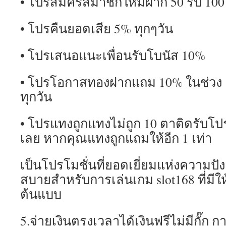
• โปรสมัครสมาชิกใหม่ฝาก 50 รับ 100
• โปรคืนยอดเสีย 5% ทุกๆวัน
• โปรเสนอแนะเพื่อนรับโบนัส 10%
• โปรโอกาสทองฝากแถม 10% ในช่วง 1
ทุกวัน
• โปรแทงถูกแทงไม่ถูก 10 ตาติดรับโป
เลย หากคุณแทงถูกแถมให้อีก 1 เท่า
เป็นโปรโมชั่นที่ยอดเยี่ยมแห่งความปั
สบายสำหรับการเล่นเกม slot168 ที่มี
ต้นแบบ
5.จ่ายเงินตรงเวลาได้เงินฟรีไม่มีกั๊ก 