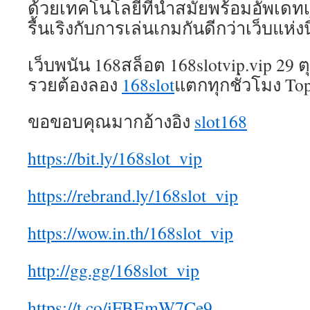
ด้วยเทคโนโลยีที่นำสมัยพร้อมอัพเดท
รื้นเริงกับการเล่นเกมกันดีกว่าเว็บแห่งน
เว็บพนัน 168สล็อต 168slotvip.vip 29 
รวยต้องลอง
168slot
แตกทุกชั่วโมง To
ขอขอบคุณมากอ้างอิง
slot168
https://bit.ly/168slot_vip
https://rebrand.ly/168slot_vip
https://wow.in.th/168slot_vip
http://gg.gg/168slot_vip
https://t.co/iFBEmW7Ce9