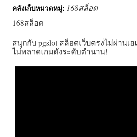
168สล็อต
คลังเก็บหมวดหมู่:
เนื้อหา
168สล็อต
สนุกกับ pgslot สล็อตเว็บตรงไม่ผ่านเอเ
ไม่พลาดเกมดังระดับตำนาน!