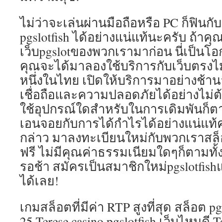
ไม่ว่าจะเล่นผ่านมือถือหรือ PC ก็ฟิน
pgslotfish ได้อย่างแน่แท้นะครับ ถ้าคุ
เว็บpgslotของพวกเรามาก่อน นี่เป็นโอกา
คุณจะได้มาลองใช้บริการกับเว็บตรงไม่ผ
หนึ่งในไทย เปิดให้บริการมาอย่างช้าน
เชื่อถือและความปลอดภัยได้อย่างไม่ต้
ใช้อุปกรณ์ใดสำหรับในการเดิมพันก็ตา
เอนจอยกับการได้กำไรได้อย่างแน่แท้ค
กล่าว มาลงทะเบียนใหม่กับพวกเราสล็อ
ฟรี ไม่มีคุณค่าธรรมเนียมใดๆก็ตามทั้
รอช้า สมัครเป็นสมาชิกใหม่pgslotfis
ได้เลย!
เกมสล็อตที่มีค่า RTP สูงที่สุด สล็อต pg
25 Terese casino pgslotfish เว็บไหนดี 