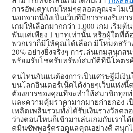
สามารถที่จะเล่นเกมได้กับเรา
168สล็
การอัพเดทเกมใหม่ๆตลอดคุณจะไม่เบื่
นอกจากนี้ยังเป็นเว็บที่มีการรองรับก
เกมให้เลือกมากกว่า 1,000 เกม เริ่มต
พันแค่เพียง 1 บาทเท่านั้น หรือผู้ใดที่
พวกเราก็มีให้คุณได้เลือก มีโหมดสร้า
20% อย่างยิ่งจริงๆ การเล่นเกมสนุกสนา
พร้อมรับโชครับทรัพย์สมบัติที่นี่โคตรค
คนไหนกันแน่ต้องการเป็นเศรษฐีมีเงิน
บนโลกอินเตอร์เน็ตได้ง่ายๆเว็บแห่งน
ต้องการของคุณที่จะทำให้สมาชิกทุกท่า
และความคุ้มราคามากมายก่ายกอง เป็น
เพลิดเพลินรวมทั้งได้รับเงินรางวัลตลอด
ว่างตอนไหนก็เข้ามาเล่นเกมกับเราได้เ
ดมินซัพพอร์ตรอดูแลคุณอย่างดี สนุกได