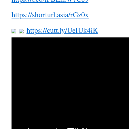
https://shorturl.asia/rGz0x
https://cutt.ly/UeIUk4iK