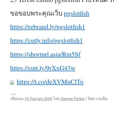
ขอขอบพระคุณเว็บ
pgslotfish
https://rebrand.ly/pgslotfish1
https://cutly.info/pgslotfish1
https://shorturl.asia/Rm5Sf
https://cutt.ly/9rXxG43w
https://t.co/deXVMuClTo
…
บน
เขียนบน
15 กันยายน 2025
โดย
George Parker
|
ปิดความเห็น
Pgsl
เวป
ไซต์