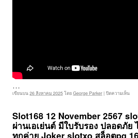
…
บน
เขียนบน
26 สิงหาคม 2025
โดย
George Parker
|
ปิดความเห็น
ปั่น
แตก
rayz
Slot168 12 November 2567 slot
6
ผ่านเอเย่นต์ มีใบรับรอง ปลอดภัย ไ
ก.ย.
68
ทุกค่าย Joker slotxo สล็อตpg 16
สล็