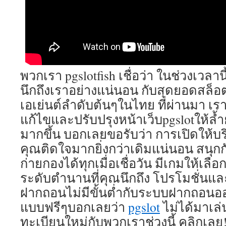
พวกเรา pgslotfish เชื่อว่า ในช่วงเวลา
นึกถึงเราอย่างแน่นอน กับสุดยอดสล็อ
เอเย่นต์ลำดับต้นๆในไทย ที่ผ่านมา เรา
แก้ไขและปรับปรุงหน้าเว็บpgslotให้ล้
มากขึ้น บอกเลยขอรับว่า การเปิดให้บ
คุณติดใจมากยิ่งกว่าเดิมแน่นอน สนุ
ก่ายกองได้ทุกเมื่อเชื่อวัน มีเกมให้เล
ระดับตำนานที่คุณนึกถึง โปรโมชั่นแล
ฝากถอนไม่มีขั้นต่ำกับระบบฝากถอนออ
แบบฟรีๆบอกเลยว่า
pgslot
ไม่ได้มาเล
ทะเบียนใหม่กับพวกเราช่วงนี้ คลิกเลย