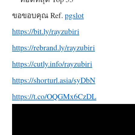
ขอขอบคุณ Ref.
pgslot
https://bit.ly/rayzubiri
https://rebrand.ly/rayzubiri
https://cutly.info/rayzubiri
https://shorturl.asia/syDbN
https://t.co/OQGMx6CzDL