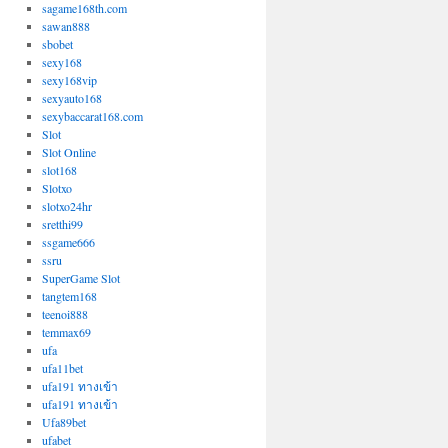
sagame168th.com
sawan888
sbobet
sexy168
sexy168vip
sexyauto168
sexybaccarat168.com
Slot
Slot Online
slot168
Slotxo
slotxo24hr
sretthi99
ssgame666
ssru
SuperGame Slot
tangtem168
teenoi888
temmax69
ufa
ufa11bet
ufa191 ทางเข้า
ufa191 ทางเข้า
Ufa89bet
ufabet