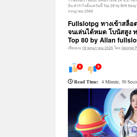
ปั่น ทำกำไรตั้งแต่วันนี้ Top 28 by Britt Se
เนื้อหา
กรกฎาคม 2569
Fullslotpg ทางเข้าสล็อ
จนเล่นได้หมด โบนัสสูง ท
Top 80 by Allan fullsl
เขียนบน
18 พฤษภาคม 2026
โดย
George P
0
0
Read Time:
4 Minute, 30 Sec