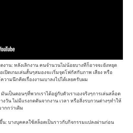
งาน: หลังเลิกงาน คนจำนวนไม่น้อยบางทีก็อาจจะยังหยุด
งพอเปิดเกมเล่นสั้นๆสมองจะเริ่มจุดโฟกัสกับภาพ เสียง หรือ
ความนึกคิดเรื่องงานเบาลงไปได้เลยครับผม
มันเป็นตอนๆที่พวกเราได้อยู่กับตัวเราเองจริงๆการเล่นสล็อต
หว่างวัน ไม่มีแรงกดดันจากงาน เวลา หรือสิ่งรบกวนต่างๆทำให้
มากกว่าเดิม
่งขึ้น: บางบุคคลใช้สล็อตเป็นราวกับกิจกรรมแปลงผ่านก่อน