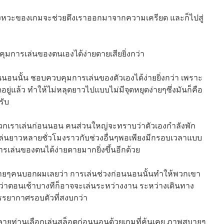
่าจังหวะของเกมจะช่วยดึงเราออกมาจากความเครียด และก็ไปสู่
บคุมการเล่นของตนเองได้ง่ายดายเสียยิ่งกว่า
ะก่อนนอนนั้น ชอบควบคุมการเล่นของตัวเองได้ง่ายยิ่งกว่า เพราะ
่แล้ว ทำให้ไม่หลุดยาวไปแบบไม่มีจุดหยุดง่ายๆซึ่งมันก็คือ
รับ
อพวกเราเล่นก่อนนอน คนส่วนใหญ่จะทราบว่าตัวเองกำลังพัก
อมเล่นยาวหลายชั่วโมงราวกับช่วงอื่นๆพอเพียงมีกรอบเวลาแบบ
ารเล่นของตนได้ง่ายดายมากยิ่งขึ้นอีกด้วย
หลายๆคนบอกผมเลยว่า การเล่นช่วงก่อนนอนนั้นทำให้พวกเขา
ะว่าตอนเช้าบางทีก็อาจจะเล่นระหว่างงาน ระหว่างเดินทาง
บรรยากาศรอบตัวที่สงบกว่า
 หลายท่านเลือกเล่นสล็อตก่อนนอนด้วยเกมที่คุ้นเคย ภาพสบายๆ