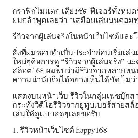
กราฟิกไม่แตก เสียงชัด ฟีเจอร์ทั้งหม
ผมกล้าพูดเลยว่า “เสมือนเล่นบนคอมทุก
รีวิวจากผู้เล่นจริงในหน้าเว็บไซต์และโ
สิ่งที่ผมชอบทำเป็นประจำก่อนเริ่มเล่น
ใหม่ๆคือการดู “รีวิวจากผู้เล่นจริง” น
สล็อต168 ผมพบว่ามีรีวิวจากหลายหนท
ความน่านับถือได้อย่างเห็นได้ชัด ไม่ว่าจ
แสดงบนหน้าเว็บ รีวิวในกลุ่มเฟซบุ๊กสา
กระทั่งวิดีโอรีวิวจากยูทูบเบอร์สายสล็
เล่นให้ดูแบบสดๆเลยขอรับ
1. รีวิวหน้าเว็บไซต์ happy168