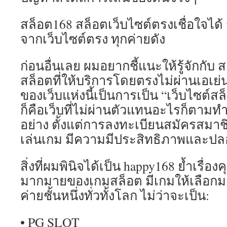
สล็อต168 สล็อตเว็บไซต์ตรงเชื่อใจได
จากเว็บไซต์ตรง ทุกค่ายดัง
ก่อนอื่นเลย ผมอยากชี้แนะให้รู้จักกับ 
สล็อตที่ให้บริการโดยตรงไม่ผ่านเอเย่น
ของเว็บแห่งนี้เป็นการเป็น “เว็บไซต์ส
ก็คือเว็บที่ไม่ผ่านตัวแทนอะไรก็ตามทำ
อย่าง ตั้งแต่การลงทะเบียนสมัครสมา
เล่นเกม มีความมีประสิทธิภาพและปล
สิ่งที่ผมพินิจได้เป็น happy168 ย้ำเรื
มากมายของเกมสล็อต มีเกมให้เลือกมา
ค่ายชั้นหนึ่งทั่วทั้งโลก ไม่ว่าจะเป็น:
• PG SLOT