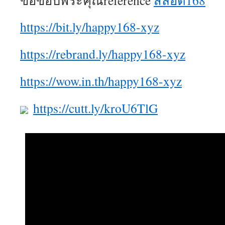
ขอขอบพระคุณreference
สล็อต168
https://bit.ly/happy168-xyz
https://rebrand.ly/happy168-xyz
https://wow.in.th/happy168-xyz
https://cutt.ly/kroU6TlG