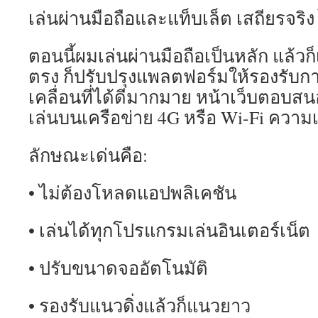
เล่นผ่านมือถือและแท็บเล็ต เสถียรจริง
ตอนนี้ผมเล่นผ่านมือถือเป็นหลัก แล้วก็
ตรง ก็ปรับปรุงแพลตฟอร์มให้รองรับก
เคลื่อนที่ได้ดีมากมาย หน้าเว็บตอบสนอง
เล่นบนเครือข่าย 4G หรือ Wi-Fi ควา
ลักษณะเด่นคือ:
• ไม่ต้องโหลดแอปพลิเคชัน
• เล่นได้ทุกโปรแกรมเล่นอินเตอร์เน็ต
• ปรับขนาดจออัตโนมัติ
• รองรับแนวดิ่งแล้วก็แนวยาว