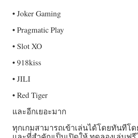
• Joker Gaming
• Pragmatic Play
• Slot XO
• 918kiss
• JILI
• Red Tiger
และอีกเยอะมาก
ทุกเกมสามารถเข้าเล่นได้โดยทันทีโด
และที่สำคัญเป็นเปิดให้ ทดลองเล่นฟรีไ