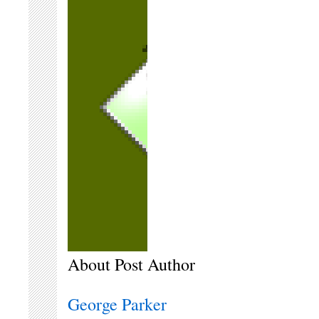
About Post Author
George Parker