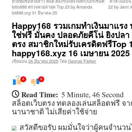
หวยหุ้นซื้อหวยลาว ฝันดี ต้องรีบแทงไม่หักเปอร์เซ็นต์
คาสิโนออนไล
lotto888 ตรวจหวยล่าสุด Top 23 by Amanda
22 by Jann 
เนื้อหา
lot888.org 31 มีนาคม 25
Happy168 รวมเกมทำเงินมาแรง ท
ใช่ฟรี มั่นคง ปลอดภัยคีโน่ ยิงปลา
ตรง สมาชิกใหม่รับเครดิตฟรีTop 
happy168.xyz 16 เมษายน 2025
เขียนบน
26 มีนาคม 2025
โดย
George Parker
0
0
Read Time:
5 Minute, 46 Second
สล็อตเว็บตรง ทดลองเล่นสล็อตฟรี จาก
นานาชาติ ไม่เสียค่าใช้จ่าย
สวัสดีขอรับ ผมมั่นใจว่าผู้คนจำนวน