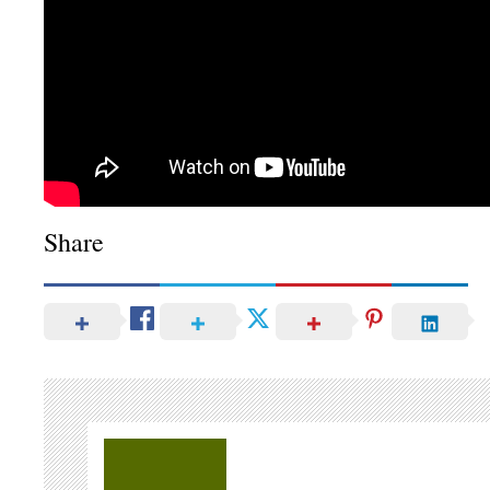
Share