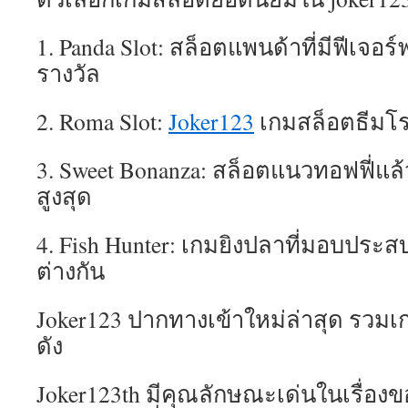
1. Panda Slot: สล็อตแพนด้าที่มีฟีเจอร
รางวัล
2. Roma Slot:
Joker123
เกมสล็อตธีมโร
3. Sweet Bonanza: สล็อตแนวทอฟฟี่แล้
สูงสุด
4. Fish Hunter: เกมยิงปลาที่มอบประ
ต่างกัน
Joker123 ปากทางเข้าใหม่ล่าสุด รวม
ดัง
Joker123th มีคุณลักษณะเด่นในเรื่อ