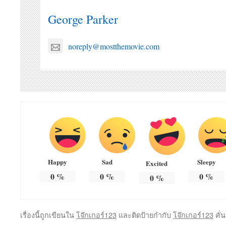
George Parker
noreply@mostthemovie.com
Happy
Sad
Sleepy
Excited
0
%
0
%
0
%
0
%
เรื่องนี้ถูกเขียนใน
โจ๊กเกอร์123
และติดป้ายกำกับ
โจ๊กเกอร์123
คั่