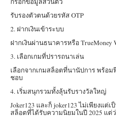
กรอกข้อมูลส่วนตัว
รับรองตัวตนด้วยรหัส OTP
2. ฝากเงินเข้าระบบ
ฝากเงินผ่านธนาคารหรือ TrueMoney W
3. เลือกเกมที่ปรารถนาเล่น
เลือกจากเกมสล็อตที่นานัปการ พร้อมฟีเจ
ชอบ
4. เริ่มสนุกรวมทั้งลุ้นรับรางวัลใหญ่
Joker123 และก็ joker123 ไม่เพียงแต่
สล็อตที่ได้รับความนิยมในปี 2025 แต่ว