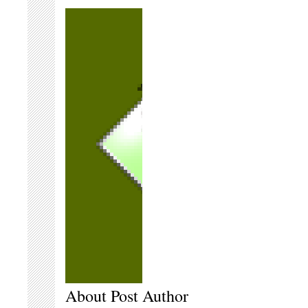
About Post Author