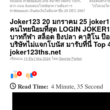
Roxana 918kissauto.one สมาชิกใหม่รับ 100%
สล็อตแตกง่าย
ฝาก-ถอน Autoตอบโจทย์ทุกความต้องการ
ไปไม่เจอใค
เนื้อหา
918kissauto เงินต่อเงินไม่ต้องหายืม 25 DEC 2567
Joker123 20 มกราคม 25 joker1
คนไทยนิยมที่สุด LOGIN JOKER12
บาทกีฬา สล็อต ยิงปลา คาสิโน ป๊อ
บริษัทไม่แจกโบนัส มารับที่นี่ Top
joker123ths.net
เขียนบน
13 ธันวาคม 2024
โดย
George Parker
0
0
Read Time:
4 Minute, 35 Second