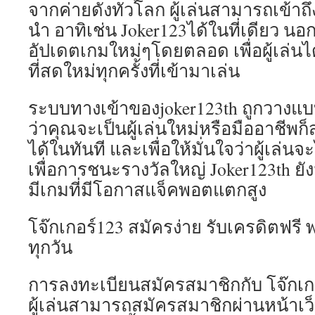
จากค่ายดังทั่วโลก ผู้เล่นสามารถเข้าถ
นำ อาทิเช่น Joker123ได้ในที่เดียว นอ
อัปเดตเกมใหม่ๆโดยตลอด เพื่อผู้เล่น
ที่สดใหม่ทุกครั้งที่เข้ามาเล่น
ระบบทางเข้าของjoker123th ถูกวางแบบ
ว่าคุณจะเป็นผู้เล่นใหม่หรือมืออาชีพก
ได้ในทันที และเพื่อให้มั่นใจว่าผู้เล่
เพื่อการชนะรางวัลใหญ่ Joker123th ยังม
มีเกมที่มีโอกาสแจ็คพอตแตกสูง
โจ๊กเกอร์123 สมัครง่าย รับเครดิตฟรี 
ทุกวัน
การลงทะเบียนสมัครสมาชิกกับ โจ๊กเกอร์
ผู้เล่นสามารถสมัครสมาชิกผ่านหน้าเว็บ