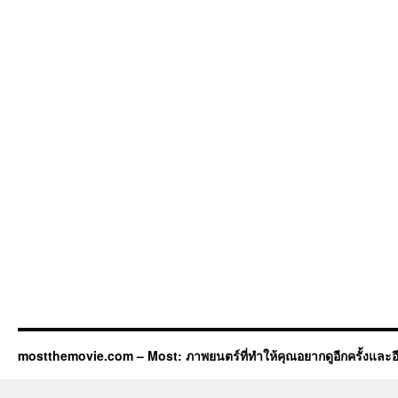
mostthemovie.com – Most: ภาพยนตร์ที่ทำให้คุณอยากดูอีกครั้งและอีก