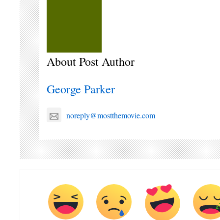
About Post Author
George Parker
noreply@mostthemovie.com