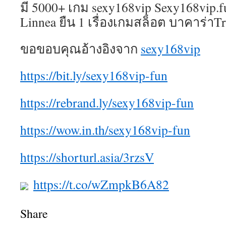
มี 5000+ เกม sexy168vip Sexy168vip.fu
Linnea ยืน 1 เรื่องเกมสล็อต บาคาร่าTr
ขอขอบคุณอ้างอิงจาก
sexy168vip
https://bit.ly/sexy168vip-fun
https://rebrand.ly/sexy168vip-fun
https://wow.in.th/sexy168vip-fun
https://shorturl.asia/3rzsV
https://t.co/wZmpkB6A82
Share