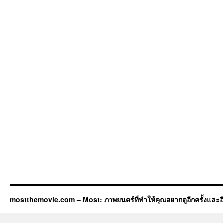
mostthemovie.com – Most: ภาพยนตร์ที่ทำให้คุณอยากดูอีกครั้งและอีก