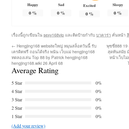
Happy
Sad
Sleepy
Excited
0
%
0
%
0
%
0
%
เรื่องนี้ถูกเขียนใน
sexy168vip
และติดป้ายกำกับ
บาคาร่า
คั่นหน้า
ล
←
Hengjing168 websiteใหญ่ หมุนสล็อตวันนี้ รับ
พุซซี่888 1
เครดิตฟรี ถอนได้จริง พนัน เว็บแม่ hengjing168
สุดทันสมัย 
ทดลองเล่น Top 88 by Patrick hengjing168
หน้าเว็บไม
hengjing168.wiki 26 April 68
Average Rating
5 Star
0%
4 Star
0%
3 Star
0%
2 Star
0%
1 Star
0%
(Add your review)