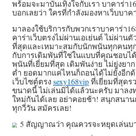
พร้อมจะมาบันเทิงใจกับเรา บาคาร่า168
บอกเลยว่า ใครที่กำลังมองหาเว็บบาคาร่
มาลองใช้บริการกับพวกเราบาคาร่า168
คาร่าเว็บตรงไม่ผ่านเอเย่นต์ ไม่ผ่านตั
ที่สุดและเหมาะสมกับนักพนันทุกคนทุกก
กับการเดิมพันที่ใช่ในแบบที่คุณชอบได
พนันที่เยี่ยมที่สุด เดิมพันง่าย ไม่ยุ่งย
ต่ำ ยอดมากแค่ไหนก็ถอนได้ไม่ยั้งอีกด
เว็บไซต์ตรง
sexy168vip
ที่เยี่ยมที่สุดร
ขนาดนี้ ไม่เล่นมิได้แล้วนะครับ มาลง
ใหม่กันได้เลย อย่าคอยช้า! สนุกสนาน
ทุกวี่วัน สมัครเลย!
5 สัญญาณว่า คุณควรจะหยุดเล่นบา