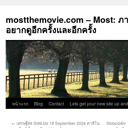
mostthemovie.com – Most: ภาพ
อยากดูอีกครั้งและอีกครั้ง
ข้าม
หน้าแรก
Blog
Contact
Lets get your new site up and
ไป
←
เศรษฐี99 St99.biz 18 September 2024 คาสิโน
Slotxo24hr 
ยัง