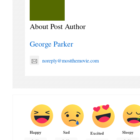
About Post Author
George Parker
noreply@mostthemovie.com
Happy
Sad
Sleepy
Excited