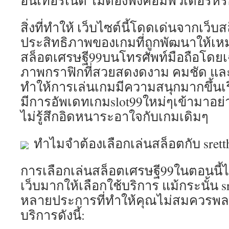
อินเทอร์เน็ต ไม่ต้องพึ่งคอมพิวเตอร์หร
สิ่งที่ทำให้ เว็บไซต์นี้โดดเด่นจากเว็บส
ประสิทธิภาพของเกมที่ถูกพัฒนาให้เห
สล็อตเศรษฐี99บนโทรศัพท์มือถือโดย
ภาพกราฟิกที่สวยสดงดงาม คมชัด และเ
ทำให้การเล่นเกมมีความสนุกมากขึ้นเรื
มีการอัพเดทเกมslot99ใหม่ๆเข้ามาอย่างต
ไม่รู้สึกอิดหนาระอาใจกับเกมเดิมๆ
ทำไมจำต้องเลือกเล่นสล็อตกับ srett
การเลือกเล่นสล็อตเศรษฐี99ในตอนนี้ไม
เว็บมากให้เลือกใช้บริการ แม้กระนั้น sre
หลายประการที่ทำให้คุณไม่สมควรพล
บริการดังนี้: