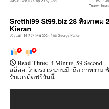
ออนไลน์เว็บตรงTop 29 by Ann
หน้า Go
Truewalletเ
เนื้อหา
Sretthi99 St99.biz 28 สิงหาคม 
Kieran
เขียนบน
16 สิงหาคม 2024
โดย
George Parker
0
0
Read Time:
4 Minute, 59 Second
สล็อตเว็บตรง เล่นบนมือถือ ภาพงาม ช
รับเครดิตฟรีวันนี้