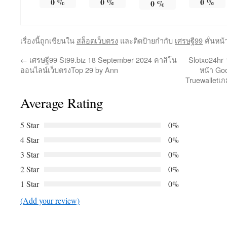
0
%
0
%
0
%
0
%
เรื่องนี้ถูกเขียนใน
สล็อตเว็บตรง
และติดป้ายกำกับ
เศรษฐี99
คั่นหน
←
เศรษฐี99 St99.biz 18 September 2024 คาสิโน
Slotxo24hr 
ออนไลน์เว็บตรงTop 29 by Ann
หน้า Go
Truewalletเ
Average Rating
5 Star
0%
4 Star
0%
3 Star
0%
2 Star
0%
1 Star
0%
(Add your review)