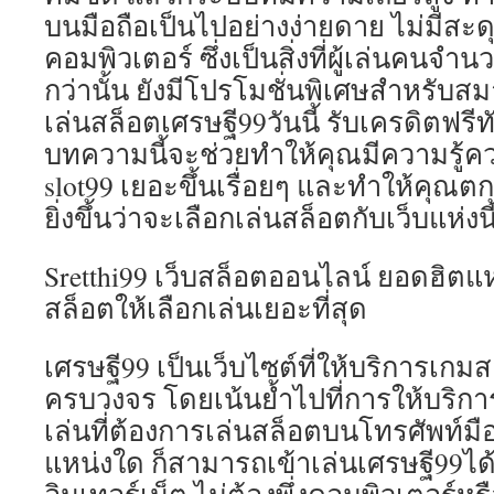
บนมือถือเป็นไปอย่างง่ายดาย ไม่มีสะ
คอมพิวเตอร์ ซึ่งเป็นสิ่งที่ผู้เล่นคนจำ
กว่านั้น ยังมีโปรโมชั่นพิเศษสำหรับส
เล่นสล็อตเศรษฐี99วันนี้ รับเครดิตฟรีทั
บทความนี้จะช่วยทำให้คุณมีความรู้ค
slot99 เยอะขึ้นเรื่อยๆ และทำให้คุณ
ยิ่งขึ้นว่าจะเลือกเล่นสล็อตกับเว็บแห่งน
Sretthi99 เว็บสล็อตออนไลน์ ยอดฮิตแห่
สล็อตให้เลือกเล่นเยอะที่สุด
เศรษฐี99 เป็นเว็บไซต์ที่ให้บริการเ
ครบวงจร โดยเน้นย้ำไปที่การให้บริการ
เล่นที่ต้องการเล่นสล็อตบนโทรศัพท์มือถ
แหน่งใด ก็สามารถเข้าเล่นเศรษฐี99ได้ท