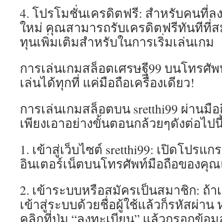
4. โปรโมชั่นเครดิตฟรี: สำหรับคนที่
ใหม่ คุณสามารถรับเครดิตฟรีทันทีที่สม
ทุนเพิ่มเติมสำหรับในการเริ่มเล่นเกม
การเล่นเกมสล็อตเศรษฐี99 บนโทรศัพท
เล่นได้ทุกที่ แค่มือถือเครื่องเดียว!
การเล่นเกมสล็อตบน sretthi99 ผ่านมือ
เพียงเอาอย่างขั้นตอนกล้วยๆดังต่อไปนี
1. เข้าสู่เว็บไซต์ sretthi99: เปิดโปรแ
อินเตอร์เน็ตบนโทรศัพท์มือถือของคุณแ
2. เข้าระบบหรือสมัครเป็นสมาชิก: ถ้าเ
เข้าสู่ระบบด้วยชื่อผู้ใช้แล้วก็รหัสผ่าน 
คลิกที่ปุ่ม “ลงทะเบียน” แล้วกรอกข้อ