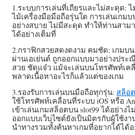
1.ระบบการเล่นที่เถียรและไม่สะดุด: ไม
ไม้เครื่องมือมือถือรุ่นใด การเล่นเกมบ
อย่างสบาย ไม่มีสะดุด ทำให้ท่านสาม
ได้อย่างเต็มที่
2.กราฟิกสวยสดงดงาม คมชัด: เกมบน sr
ผ่านเอเย่นต์ ถูกออกแบบมาอย่างประณี
สวย ชัดแจ๋ว แม้จะเล่นบนโทรศัพท์เคลื่
พลาดเนื้อหาอะไรก็แล้วแต่ของเกม
3.รองรับการเล่นบนมือถือทุกรุ่น:
สล็อต
ใช้โทรศัพท์เคลื่อนที่ระบบ iOS หรือ 
เข้าเล่นเกมสล็อตบน slot99 ได้อย่างไม
ออกแบบเว็บไซต์ยังเป็นมิตรกับผู้ใช้
นำทางรวมทั้งค้นหาเกมที่อยากได้ได้อ