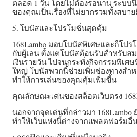
ตลอด 1 วัน โดยไม่ต้องรอนาน ระบบนี้
ของคุณเป็นเรื่องที่ไม่ยากรวมทั้งสบายยิ
5. โบนัสและโปรโมชั่นสุดคุ้ม
168Lambo มอบโบนัสพิเศษและก็โปรโมช
กับผู้เล่น ตั้งแต่โบนัสต้อนรับสำหรับ
เงินรายวัน ไปจนกระทั่งกิจกรรมพิเศษที
ใหญ่ โบนัสพวกนี้ช่วยเพิ่มช่องทางสำ
ทำให้การเล่นของคุณคุ้มเพิ่มขึ้น
คุณลักษณะเด่นของสล็อตเว็บตรง 16
นอกจากจุดเด่นที่กล่าวมา 168Lambo ยั
ทำให้เว็บแห่งนี้ต่างจากแพลตฟอร์มอื่นๆ