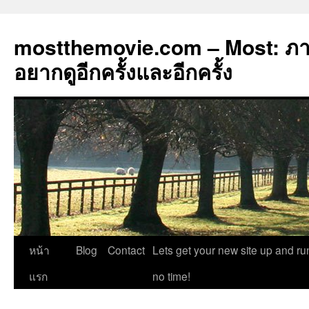
mostthemovie.com – Most: ภาพ
อยากดูอีกครั้งและอีกครั้ง
ข้าม
หน้า
Blog
Contact
Lets get your new site up and ru
ไป
แรก
no time!
ยัง