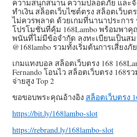
ความสนุกสนาน ความปลอดภัย และจัง
ทำเงิน สล็อตเว็บไซต์ตรง สล็อตเว็บตร
ไม่ควรพลาด ด้วยเกมที่นานาประการ ร
โปรโมชั่นที่คุ้ม 168Lambo พร้อมพาค
พนันที่ไม่มีข้อจำกัด ลงทะเบียนเป็นสมา
@168lambo รวมทั้งเริ่มต้นการเสี่ยงภัย
เกมแทงบอล สล็อตเว็บตรง 168 168Lamb
Fernando โอนไว สล็อตเว็บตรง 168รว
จ่ายสูง Top 2
ขอขอบพระคุณอ้างอิง
สล็อตเว็บตรง 1
https://bit.ly/168lambo-slot
https://rebrand.ly/168lambo-slot