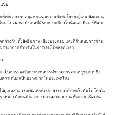
นแบบ
ยทีเดียว ครอบคลุมทุกแนวความพึงพอใจของผู้เล่น ตั้งแต่เกม
อใหม่ ไปจนกระทั่งเกมที่มีระบบระเบียบโบนัสและฟีเจอร์พิเศษ
กต่างกัน ทั้งยังธีมภาพ เสียงประกอบ และก็ต้นแบบการจ่าย
่ยนบรรยากาศสำหรับในการเล่นได้ตลอดเวลา
เลท
168 เป็นการรองรับกระบวนการทำรายการผ่านทรูวอเลท ซึ่ง
ด้รับความนิยมเป็นอย่างมากในประเทศไทย
้ผู้เล่นสามารถเติมเครดิตเข้าสู่ระบบได้รวดเร็วทันใจ โดยไม่
 เหมาะกับคนที่ต้องการความสะดวกรวมทั้งอยากเริ่มเล่น
งานง่าย สมาชิกสามารถจัดแจงธุรกรรมผ่านวิถีทางออนไลน์ได้