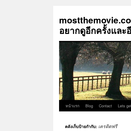
mostthemovie.com
อยากดูอีกครั้งและอี
หน้าแรก
Blog
Contact
Lets ge
ข้าม
ไป
เครดิตฟรี
คลังเก็บป้ายกำกับ:
ยัง