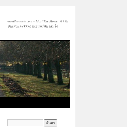
mostthemovie.com – Most The Movie: ความ
บันเทิงและรีวิวภาพยนตร์ที่น่าสนใจ