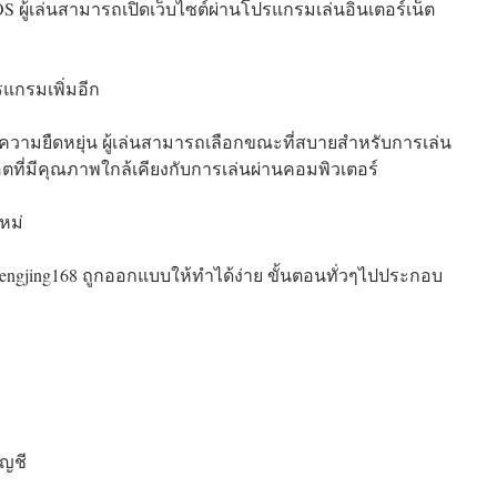
OS ผู้เล่นสามารถเปิดเว็บไซต์ผ่านโปรแกรมเล่นอินเตอร์เน็ต
รแกรมเพิ่มอีก
นความยืดหยุ่น ผู้เล่นสามารถเลือกขณะที่สบายสำหรับการเล่น
ที่มีคุณภาพใกล้เคียงกับการเล่นผ่านคอมพิวเตอร์
ใหม่
ngjing168 ถูกออกแบบให้ทำได้ง่าย ขั้นตอนทั่วๆไปประกอบ
ัญชี