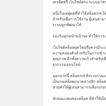
เครดิตฟรี เว็บไซต์ตรง ระบบมาตร
หนึ่งในเหตุผลที่ทำให้สล็อต168
สำหรับเพื่อการใช้งาน ผู้เล่นสาม
ระบบถูกพัฒนาให้
รองรับทุกหน้าหน้าจอ ทำให้การ
เว็บไซต์สล็อตยุคใหม่จึงควรมีระ
ความคล่องตัวสำหรับในการเข้าเก
คุณภาพ อีกทั้งความเร็วสำหรับเ
ธุรกรรมออนไลน์
นอกจากนี้ สล็อต168 ยังรวบรวม
เป็นเกมสล็อตแนวคลาสสิก สล็อตธ
ช่วยทำให้ผู้เล่นสามารถเลือกเกมท
ลักษณะเด่นของสล็อต ที่ทำให้เป็น