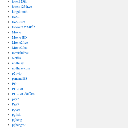
joker123th
jokers123th.co
kingdom66
live22
live22slot
lotto432 ทางเข้า
Movie
Movie HD
Movie2free
Movie2thai
moviehdthai
Netflix
no1huay
no1huay.com
p2vvip
panama888
PG
PG Slot
PG Slot เว็บใหม่
pg77
Pg99
pgceo
pgfish
pgheng
pgheng99