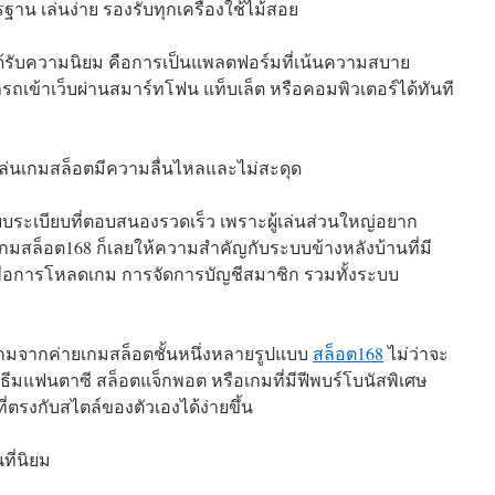
ฐาน เล่นง่าย รองรับทุกเครื่องใช้ไม้สอย
 ได้รับความนิยม คือการเป็นแพลตฟอร์มที่เน้นความสบาย
ารถเข้าเว็บผ่านสมาร์ทโฟน แท็บเล็ต หรือคอมพิวเตอร์ได้ทันที
เล่นเกมสล็อตมีความลื่นไหลและไม่สะดุด
บบระเบียบที่ตอบสนองรวดเร็ว เพราะผู้เล่นส่วนใหญ่อยาก
มสล็อต168 ก็เลยให้ความสำคัญกับระบบข้างหลังบ้านที่มี
พื่อการโหลดเกม การจัดการบัญชีสมาชิก รวมทั้งระบบ
เกมจากค่ายเกมสล็อตชั้นหนึ่งหลายรูปแบบ
สล็อต168
ไม่ว่าจะ
ีมแฟนตาซี สล็อตแจ็กพอต หรือเกมที่มีฟีพบร์โบนัสพิเศษ
ี่ตรงกับสไตล์ของตัวเองได้ง่ายขึ้น
ที่นิยม