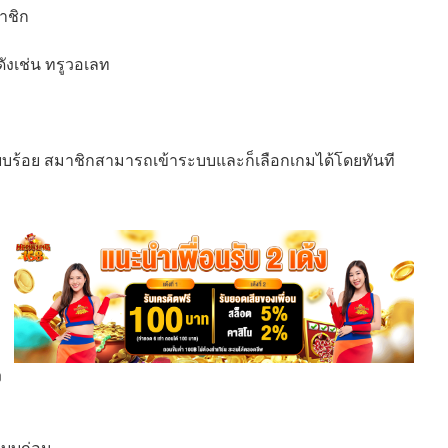
มาชิก
ดังเช่น ทรูวอเลท
ยบร้อย สมาชิกสามารถเข้าระบบและก็เลือกเกมได้โดยทันที
ง
ะบบก่อน