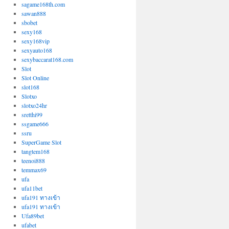
sagame168th.com
sawan888
sbobet
sexy168
sexy168vip
sexyauto168
sexybaccarat168.com
Slot
Slot Online
slot168
Slotxo
slotxo24hr
sretthi99
ssgame666
ssru
SuperGame Slot
tangtem168
teenoi888
temmax69
ufa
ufa11bet
ufa191 ทางเข้า
ufa191 ทางเข้า
Ufa89bet
ufabet