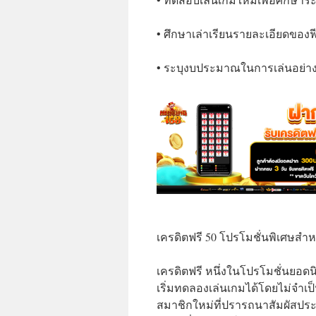
• ศึกษาเล่าเรียนรายละเอียดของ
• ระบุงบประมาณในการเล่นอย่
เครดิตฟรี 50 โปรโมชั่นพิเศษสำหรั
เครดิตฟรี หนึ่งในโปรโมชั่นยอดน
เริ่มทดลองเล่นเกมได้โดยไม่จำเป็
สมาชิกใหม่ที่ปรารถนาสัมผัสประ