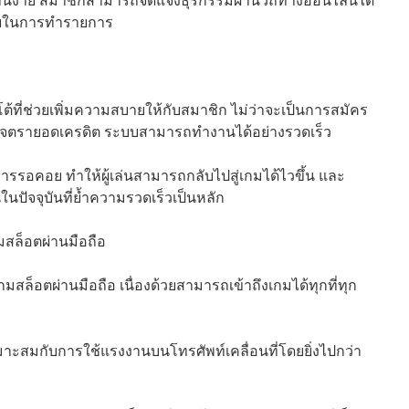
รับในการทำรายการ
ที่ช่วยเพิ่มความสบายให้กับสมาชิก ไม่ว่าจะเป็นการสมัคร
วจตรายอดเครดิต ระบบสามารถทำงานได้อย่างรวดเร็ว
รรอคอย ทำให้ผู้เล่นสามารถกลับไปสู่เกมได้ไวขึ้น และ
ปัจจุบันที่ย้ำความรวดเร็วเป็นหลัก
มสล็อตผ่านมือถือ
่นเกมสล็อตผ่านมือถือ เนื่องด้วยสามารถเข้าถึงเกมได้ทุกที่ทุก
หมาะสมกับการใช้แรงงานบนโทรศัพท์เคลื่อนที่โดยยิ่งไปกว่า