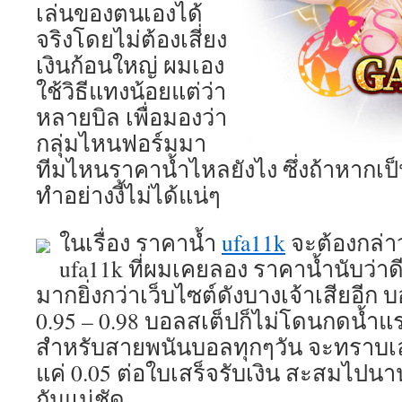
เล่นของตนเองได้
จริงโดยไม่ต้องเสี่ยง
เงินก้อนใหญ่ ผมเอง
ใช้วิธีแทงน้อยแต่ว่า
หลายบิล เพื่อมองว่า
กลุ่มไหนฟอร์มมา
ทีมไหนราคาน้ำไหลยังไง ซึ่งถ้าหากเป็นเ
ทำอย่างงี้ไม่ได้แน่ๆ
ในเรื่อง ราคาน้ำ
ufa11k
จะต้องกล่า
ufa11k ที่ผมเคยลอง ราคาน้ำนับว่าดีเ
มากยิ่งกว่าเว็บไซต์ดังบางเจ้าเสียอีก บ
0.95 – 0.98 บอลสเต็ปก็ไม่โดนกดน้ำแรง
สำหรับสายพนันบอลทุกๆวัน จะทราบเล
แค่ 0.05 ต่อใบเสร็จรับเงิน สะสมไป
กันแน่ชัด