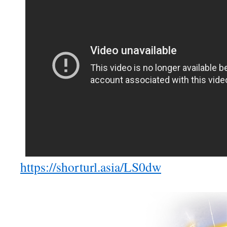
https://shorturl.asia/LS0dw