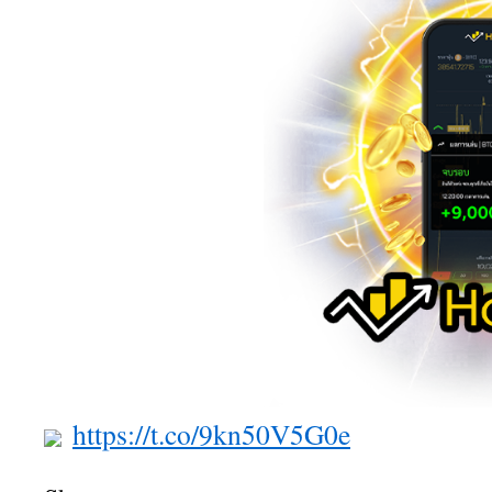
https://t.co/9kn50V5G0e