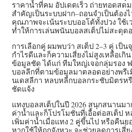
ราคาน้ำที่คม อัปเดตเร็ว ถ่ายทอดสดมอง
สำคัญเป็นระบบฝาก–ถอนจำเป็นต้องไว 
คุณภาพจะเน้นระบบออโต้ทั้งปวง ใช้เวลา
ทำให้การเล่นพนันบอลสเต็ปไม่สะดุด
การเลือกคู่ ผมพบว่า สเต็ป 2–3 คู่ เป็นจุ
กำไรดีและก็ความเสี่ยงไม่สูงเหลือเกิ
ข้อมูลชัด ได้แก่ ทีมใหญ่เจอกลุ่มรอง 
บอลลีกที่ตามข้อมูลมาตลอดอย่างพรีเมี
นเดสลีกา หลบหลีกบอลกระชับมิตรหรือ
ชัดแจ้ง
แทงบอลสเต็ปในปี 2026 สนุกสนานมากย
ค่าน้ำและก็โปรโมชั่นที่เอื้อต่อสเต็ป 
เพิ่มค่าน้ำเมื่อแทง 2 คู่ขึ้นไป หรือคืนย
หากใช้ให้ถูกจังหวะ จะช่วยลดการเสี่ย