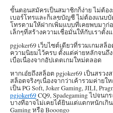
ขั้นตอนสมัครเป็นสมาชิกก็ง่าย ไม่ต้อ
เบอร์โทรและก็เลขบัญชี ไม่ต้องแนบบ
โทรตามให้ฝากเพิ่มแบบที่เคยพบมาก่อนหน
เล็กๆที่สร้างความเชื่อมั่นให้กับเราตั้งแ
pgjoker69 เว็บไซต์เดียวที่รวมเกมสล็อต
ความนิยมไว้ครบ ตั้งแต่ค่ายหลักจนถึง
เบื่อเนื่องจากอัปเดตเกมใหม่ตลอด
หากเอ๋ยถึงสล็อต pgjoker69 เป็นสรวง
สล็อตจริงๆเนื่องจากว่าเค้ารวมค่ายใหญ
เป็น PG Soft, Joker Gaming, JILI, Pragm
pgjoker69
CQ9, Spadegaming ไปจนกระท
บางทีอาจไม่เคยได้ยินแต่แตกหนักเกิ
Gaming หรือ Booongo