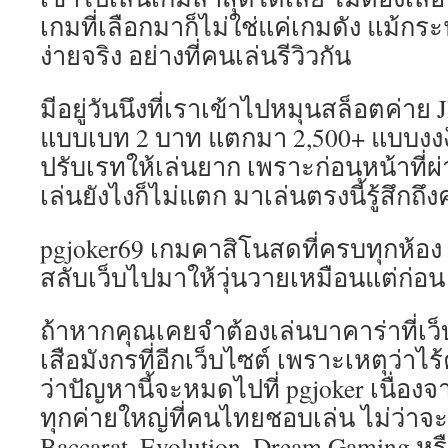
เกมที่เลือกมาก็ไม่ใช่แค่เกมดัง แม้กระน
ง่ายจริง อย่างที่คนเล่นรีวิวกัน
มีอยู่วันนึงที่เราเข้าไปหมุนสล็อตค่าย 
แบบเบท 2 บาท แตกมา 2,500+ แบบงงงัน
ปรับเรทให้เล่นยาก เพราะก่อนหน้าที่ผ่
เล่นยังไงก็ไม่แตก มาเล่นตรงนี้รู้สึกถ
pgjoker69 เกมคาสิโนสดที่ครบทุกห้อง 
สลับเว็บไปมาให้วุ่นวายเหมือนแต่ก่อน
ถ้าหากคุณเคยจำต้องเล่นบาคาร่าที่เว็
เสือมังกรที่อีกเว็บไซต์ เพราะเหตุว่าไร
ว่าปัญหานี้จะหมดไปที่ pgjoker เนื่อ
ทุกค่ายใหญ่ที่คนไทยชอบเล่น ไม่ว่าจะ
Baccarat, Evolution, Dream Gaming ห