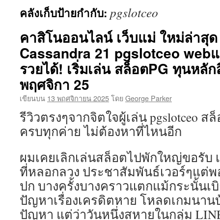
pgslotceo
คลังเก็บป้ายกำกับ:
เนื้อหา
คาสิโนออนไลน์ เว็บแม่ ใหม่ล่าสุ
Cassandra 21 pgslotceo webแตก
รวยได้! เริ่มเล่น สล็อตPG ทุนหลั
พฤศจิกา 25
เขียนบน
13 พฤศจิกายน 2025
โดย
George Parker
รีวิวตรงๆจากจิตใจผู้เล่น pgslotceo สล
ครบทุกค่าย ไม่ต้องหาที่ไหนอีก
ผมเคยเลิกเล่นสล็อตไปพักใหญ่ขอรับ 
ที่หลอกลวง ประชาสัมพันธ์เวอร์ๆแต่พอ
ปก บางครั้งบางคราวแตกแม้กระนั้นเบิกเ
ปัญหาเรื่องเครดิตหาย โหลดเกมนานบ้า
ปัญหา แต่ว่าวันหนึ่งสหายในกลุ่ม LINE