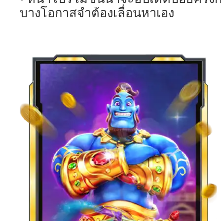
บางโอกาสจำต้องเลื่อนหาเอง