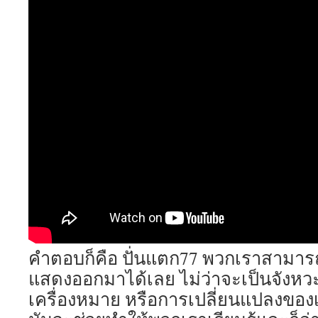
คำตอบก็คือ ปั่นแตก77 พวกเราสามารถ
แสดงออกมาได้เลย ไม่ว่าจะเป็นจังหว
เครื่องหมาย หรือการเปลี่ยนแปลงของ