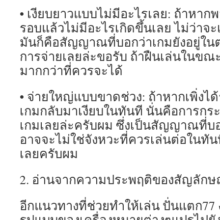
• เงียบยาวแบบไม่มีอะไรเลย: ถ้าหา
รอบแล้วไม่มีอะไรเกิดขึ้นเลย ไม่ว่าจ
มันก็คือสัญญาณที่บอกว่าเกมยังอยู่ในตอ
การจ่ายเลยล่ะขอรับ ถ้าฝืนเล่นในขณะ
มากกว่าที่ควรจะได้
• จ่ายใหญ่แบบขาดช่วง: ถ้าหากเพิ่งไ
เกมกลับมาเงียบในทันที นั่นคือการ
เกมเลยล่ะครับผม ซึ่งเป็นสัญญาณที่บอ
อาจจะไม่ใช่จังหวะที่ควรเล่นต่อในทัน
เลยครับผม
2. อ่านจากความประพฤติของสัญลักษณ
อีกแนวทางที่ช่วยทำให้เล่น ปั่นแตก77 ง่
รูปแบบของเครื่องหมายต่างๆแปรไปยังไ