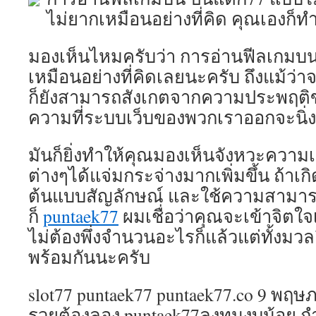
ไม่ยากเหมือนอย่างที่คิด คุณเองก็ทำ
มองเห็นไหมครับว่า การอ่านฟีลเกมบน 
เหมือนอย่างที่คิดเลยนะครับ ถึงแม้ว่า
ก็ยังสามารถสังเกตจากความประพฤติขอ
ความที่ระบบเว็บของพวกเราออกจะนิ่ง
มันก็ยิ่งทำให้คุณมองเห็นจังหวะความ
ต่างๆได้แจ่มกระจ่างมากเพิ่มขึ้น ถ้าเก
ต้นแบบสัญลักษณ์ และใช้ความสามารถส
ก็
puntaek77
ผมเชื่อว่าคุณจะเข้าจิตใจ
ไม่ต้องพึ่งจำนวนอะไรก็แล้วแต่ทั้งม
พร้อมกันนะครับ
slot77 puntaek77 puntaek77.co 9 พฤษ
รวยต้องลอง puntaek77ลงทุนงบน้อย ก