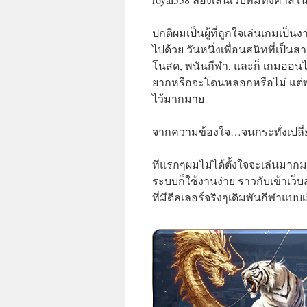
ปกติผมเป็นผู้ที่ถูกใจเล่นเกมเป็น
ไปด้วย วันหนึ่งเพื่อนสนิทที่เป็น
โนสด, พนันกีฬา, และก็ เกมออนไ
ยากหรือจะโดนหลอกหรือไม่ แต่พอ
ไว้มากมาย
จากความข้องใจ…จนกระทั่งเปลี
ทีแรกๆผมไม่ได้ตั้งใจจะเล่นมากม
ระบบก็ใช้งานง่าย ราวกับเข้าเว็บ
ที่มีดีลเลอร์จริงๆเดิมพันกีฬาแบบ