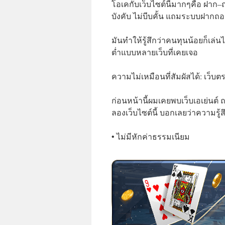
โอเคกับเว็บไซต์นี้มากๆคือ ฝาก–ถ
บังคับ ไม่บีบคั้น แถมระบบฝากถอน
มันทำให้รู้สึกว่าคนทุนน้อยก็เ
ต่ำแบบหลายเว็บที่เคยเจอ
ความไม่เหมือนที่สัมผัสได้: เว็บตร
ก่อนหน้านี้ผมเคยพบเว็บเอเย่นต์
ลองเว็บไซต์นี้ บอกเลยว่าความรู้ส
• ไม่มีหักค่าธรรมเนียม