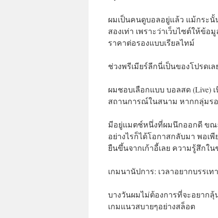
ผมเป็นคนดูบอลอยู่แล้ว แม้กระนั
สองเท่า เพราะว่าเว็บไซต์ให้ข้อมู
ราคาต่อรองแบบเรียลไทม์
ช่วงพรีเมียร์ลีกนี่เป็นของโปรดเล
ผมชอบเลือกแบบ บอลสด (Live) 
สถานการณ์ในสนาม หากกลุ่มรองกำ
มีอยู่แมตช์หนึ่งที่ผมนึกออกดี
อย่างไรก็ได้โอกาสกลับมา พอเพีย
ยืนขึ้นจากเก้าอี้เลย ความรู้สึกใ
เกมนานัปการ: เวลาอยากบรรเทาก
บางวันผมไม่ต้องการที่จะอยากลุ้
เกมแนวสบายๆอย่างสล็อต