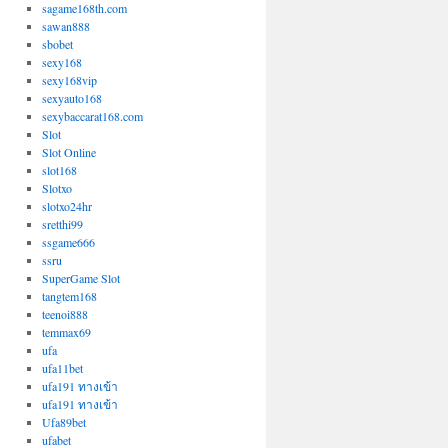
sagame168th.com
sawan888
sbobet
sexy168
sexy168vip
sexyauto168
sexybaccarat168.com
Slot
Slot Online
slot168
Slotxo
slotxo24hr
sretthi99
ssgame666
ssru
SuperGame Slot
tangtem168
teenoi888
temmax69
ufa
ufa11bet
ufa191 ทางเข้า
ufa191 ทางเข้า
Ufa89bet
ufabet