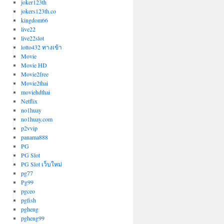
joker123th
jokers123th.co
kingdom66
live22
live22slot
lotto432 ทางเข้า
Movie
Movie HD
Movie2free
Movie2thai
moviehdthai
Netflix
no1huay
no1huay.com
p2vvip
panama888
PG
PG Slot
PG Slot เว็บใหม่
pg77
Pg99
pgceo
pgfish
pgheng
pgheng99