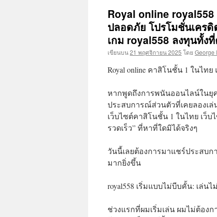
Royal online royal558 
เนื้อหา
ปลอดภัย โปรโมชั่นเครดิต
เกม royal558 ลงทุนทั้งที่
เขียนบน
21 พฤศจิกายน 2025
โดย
George 
Royal online คาสิโนชั้น 1 ในไทย 
หากพูดถึงการพนันออนไลน์ในยุคน
ประสบการณ์ส่วนตัวที่เคยลองเล่นมา
เว็บไซต์คาสิโนชั้น 1 ในไทย เว็บ
รวดเร็ว” ที่หาที่ใดมิได้จริงๆ
วันนี้เลยต้องการมาแชร์ประสบกา
มากยิ่งขึ้น
royal558 เริ่มแบบไม่บีบคั้น: เล่น
ช่วงแรกที่ผมเริ่มเล่น ผมไม่ต้อง