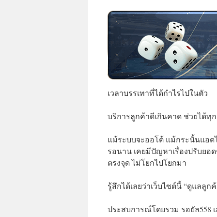
เวลาบรรเทาที่ได้กำไรไปในตัว
บริการลูกค้าดีเกินคาด ช่วยได้ทุกเ
แม้ระบบจะออโต้ แม้กระนั้นแอ
รอนาน เคยมีปัญหาเรื่องปรับยอดช
ตรงจุด ไม่โยกไปโยกมา
รู้สึกได้เลยว่าเว็บไซต์นี้ “ดูแลลูก
ประสบการณ์โดยรวม รอยัล558 เล่