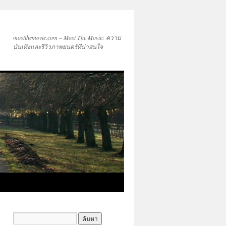
mostthemovie.com – Most The Movie: ความ
บันเทิงและรีวิวภาพยนตร์ที่น่าสนใจ