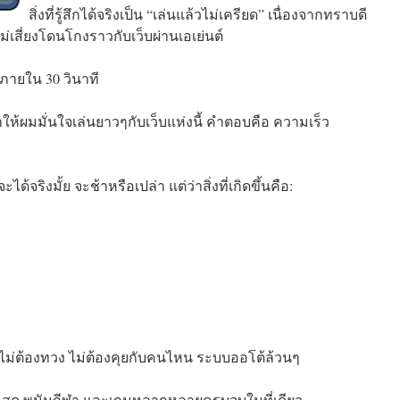
สิ่งที่รู้สึกได้จริงเป็น “เล่นแล้วไม่เครียด” เนื่องจากทราบดี
ม่เสี่ยงโดนโกงราวกับเว็บผ่านเอเย่นต์
ไวภายใน 30 วินาที
ให้ผมมั่นใจเล่นยาวๆกับเว็บแห่งนี้ คำตอบคือ ความเร็ว
ด้จริงมั้ย จะช้าหรือเปล่า แต่ว่าสิ่งที่เกิดขึ้นคือ:
ลิป ไม่ต้องทวง ไม่ต้องคุยกับคนไหน ระบบออโต้ล้วนๆ
าสิโนสด พนันกีฬา และเกมหลากหลายครบจบในที่เดียว