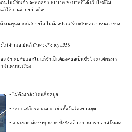
อนไม่มีขั้นต่ำ จะทดลอง 10 บาท 20 บาทก็ได้ เว็บไซต์ไม่
ก็ใช้งานง่ายอย่างยิ่งๆ
ล่นได้ คนทุนมากก็สบายใจ ไม่ต้องปวดศรีษะกับยอดกำหนดอย่าง
งไม่ผ่านเอเย่นต์ มั่นคงจริง royal558
 ถอนช้า คุยกับแอดไม่นก็จำเป็นต้องคอยเป็นชั่วโมง แต่พอมา
ึกมันคนละเรื่อง!
• ไม่ต้องกลัวโดนล็อคยูส
• ระบบเสถียรมากมาย เล่นทั้งวันไม่เคยหลุด
• เกมเยอะ มีครบทุกค่าย ทั้งยังสล็อต บาคาร่า คาสิโนสด