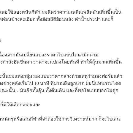
้นพอใช้ลองพนันกีฬา ผมคิดว่าความเพลิดเพลินมันเพิ่มขึ้นเป็น
ลค่อนข้างละเอียด ทั้งยังสถิติย้อนหลัง ค่าน้ำประปา และก็
ย
เนื่องจากมันเปลี่ยนแปลงราคาไปแบบไดนามิกตาม
ลังฮึดขึ้นมา ราคาจะแปลงโดยทันที ทำให้ลุ้นมากเพิ่มขึ้น
 ขณะนั้นผมแทงกลุ่มรองแบบราคากลางด้วยเหตุว่ามองฟอร์มแล้ว
งช่วงหลังเริ่มไป 10 นาที ทีมรองยิงลูกแรก ผมนี่แทบกระโดด
นขณะนั้น…มันอีกทั้งลุ้น ทั้งตื่นเต้น และก็พอใจแบบบอกไม่ถูก
็มีให้เลือกเยอะแยะ
นหนักๆหรือเล่นกีฬาที่จำต้องใช้การวิเคราะห์มาก ก็จะไปเล่น