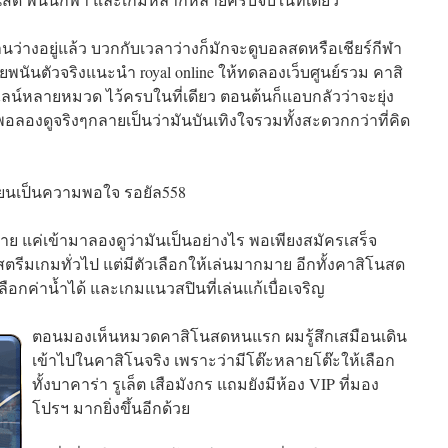
งานว่างอยู่แล้ว บวกกับเวลาว่างก็มักจะดูบอลสดหรือเชียร์กีฬา
สายพนันตัวจริงแนะนำ royal online ให้ทดลองเว็บศูนย์รวม คาสิ
ลน์หลายหมวด ไว้ครบในที่เดียว ตอนต้นก็แอบกลัวว่าจะยุ่ง
ลองดูจริงๆกลายเป็นว่ามันบันเทิงใจรวมทั้งสะดวกกว่าที่คิด
่ยนเป็นความพอใจ รอยัล558
าย แค่เข้ามาลองดูว่ามันเป็นอย่างไร พอเพียงสมัครเสร็จ
สตรีมเกมทั่วไป แต่มีตัวเลือกให้เล่นมากมาย อีกทั้งคาสิโนสด
เลือกค่าน้ำได้ และเกมแนวสปินที่เล่นแก้เบื่อเจริญ
ตอนมองเห็นหมวดคาสิโนสดหนแรก ผมรู้สึกเสมือนเดิน
เข้าไปในคาสิโนจริง เพราะว่ามีโต๊ะหลายโต๊ะให้เลือก
ทั้งบาคาร่า รูเล็ต เสือมังกร แถมยังมีห้อง VIP ที่มอง
โปรฯ มากยิ่งขึ้นอีกด้วย