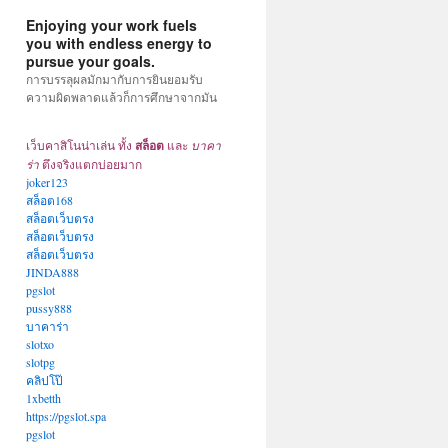
Enjoying your work fuels
you with endless energy to
pursue your goals.
การบรรลุผลมักมากับการยินยอมรับ
ความผิดพลาดแล้วก็การศึกษาจากมัน
เว็บคาสิโนน่าเล่น ทั้ง
สล็อต
และ
บาคา
ร่า
ตึงจริงแตกบ่อยมาก
joker123
สล็อต168
สล็อตเว็บตรง
สล็อตเว็บตรง
สล็อตเว็บตรง
JINDA888
pgslot
pussy888
บาคาร่า
slotxo
slotpg
คลิปโป๊
1xbetth
https://pgslot.spa
pgslot