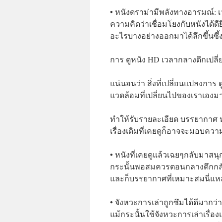
• หนังดราม่ามีพลังทางอารมณ์: เว
ความคิดว่าเชื่อมโยงกับหนังได้ดี
อะไรบางอย่างออกมาได้ลึกขึ้นซึ้ง
การ ดูหนัง HD เวลากลางดึกเปลี่ย
แน่นอนว่า สิ่งที่เปลี่ยนแปลงการ
แวดล้อมที่เปลี่ยนไปของเราเองม
ทำให้รับรายละเอียด บรรยากาศ ห
เรื่องเดิมที่เคยดูก็อาจจะมอบความ
• หนังที่เคยดูแล้วเฉยๆกลับมาสนุ
กระนั้นพอสมควรตอนกลางดึกกลับรู
และก็บรรยากาศที่เหมาะสมนี่แหล
• จังหวะการเล่าถูกซึมได้ดีมากว่
แม้กระนั้นใช้จังหวะการเล่าเรื่อง