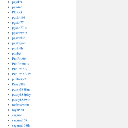
pgjoker
pgk44b
PGSlot
pgslot168
pgslot77
pgslot77.io
pgslot99.in
pgslotfish
pgslotgolf
pgslotth
pokbet
PunPro66
PunPro66.tv
PunPro777
PunPro777.tv
puntaek77
Pussy888
pussy888fun
pussy888play
pussy888win
rockstar66m
royal558
sagame
sagame168
sagame168th