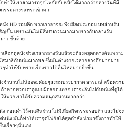
ทำให้เราสามารถจุดโฟกัสกับหนังได้มากกว่ากลางวันที่มี
ิจกรรมต่างๆแทรกเข้ามา
วลา ดูหนัง HD รอบดึก พวกเราอาจจะฟังเสียงประกอบ บทสำหรับ
จริญขึ้น เพราะมันไม่มีสิ่งรบกวนมากมายราวกับกลางวัน
มมากขึ้นด้วย
เราเลือกดูหนังช่วงเวลากลางวันแล้วจะต้องหยุดกลางคันเพราะ
ม่มีสมาธิกับหนังมากพอ ซึ่งมันต่างจากเวลากลางดึกมากมาย
ๆทำให้รับทราบเรื่องราวได้ลื่นไหลมากยิ่งขึ้น
 หนังจำนวนไม่น้อยจะค่อยๆสะสมบรรยากาศ อารมณ์ หรือความ
ล้ว ถ้าหากพวกเราดูแบบผิดสอดแทรก เราจะอินไปกับหนังที่ดูได้
ก็ทำให้พวกเราได้รับความสนุกสนานมากกว่า
 ดูหนัง ตอนค่ำ ไร้คนเดินผ่าน ไม่มีเสียงกิจกรรมรอบตัว และไม่จะ
ยแต่หนัง มันก็ทำให้เราจุดโฟกัสได้สุดกำลัง นำมาซึ่งการทำให้
เรื่อยๆนั่นเอง