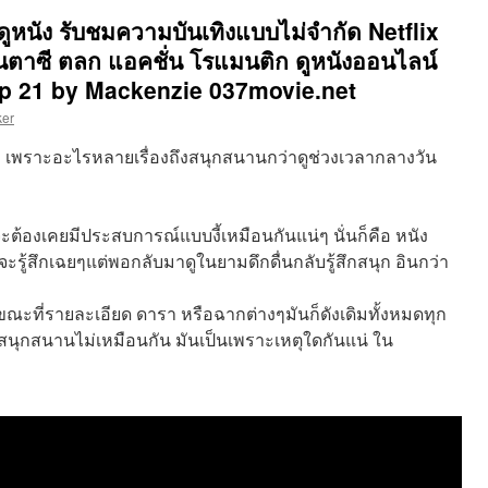
ดูหนัง รับชมความบันเทิงแบบไม่จำกัด Netflix
ตาซี ตลก แอคชั่น โรแมนติก ดูหนังออนไลน์
op 21 by Mackenzie 037movie.net
ker
ก เพราะอะไรหลายเรื่องถึงสนุกสนานกว่าดูช่วงเวลากลางวัน
ที่จะต้องเคยมีประสบการณ์แบบงี้เหมือนกันแน่ๆ นั่นก็คือ หนัง
จะรู้สึกเฉยๆแต่พอกลับมาดูในยามดึกดื่นกลับรู้สึกสนุก อินกว่า
ณะที่รายละเอียด ดารา หรือฉากต่างๆมันก็ดังเดิมทั้งหมดทุก
ึกสนุกสนานไม่เหมือนกัน มันเป็นเพราะเหตุใดกันแน่ ใน