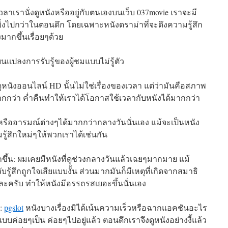
ลาเรานั่งดูหนังหรืออยู่กับตนเองบนเว็บ 037movie เราจะมี
ยิ่งไปกว่าในตอนดึก โดยเฉพาะหนังดราม่าที่จะดึงความรู้สึก
มากขึ้นเรื่อยๆด้วย
นแปลงการรับรู้ของผู้ชมแบบไม่รู้ตัว
 ดูหนังออนไลน์ HD นั้นไม่ใช่เรื่องของเวลา แต่ว่ามันคือสภาพ
ากกว่า ค่ำคืนทำให้เราได้โอกาสใช้เวลากับหนังได้มากกว่า
รืออารมณ์ต่างๆได้มากกว่ากลางวันนั่นเอง แม้จะเป็นหนัง
รู้สึกใหม่ๆให้พวกเราได้เช่นกัน
กขึ้น: ผมเคยมีหนังที่ดูช่วงกลางวันแล้วเฉยๆมากมาย แม้
้สึกถูกใจเสียแบบงั้น ส่วนมากมันก็มีเหตุที่เกิดจากสมาธิ
ะครับ ทำให้หนังมีอรรถรสเยอะขึ้นนั่นเอง
า:
pgslot
หนังบางเรื่องมิได้เน้นความเร็วหรือฉากแอคชันอะไร
แบบค่อยๆเป็น ค่อยๆไปอยู่แล้ว ตอนดึกเราจึงดูหนังอย่างงี้แล้ว