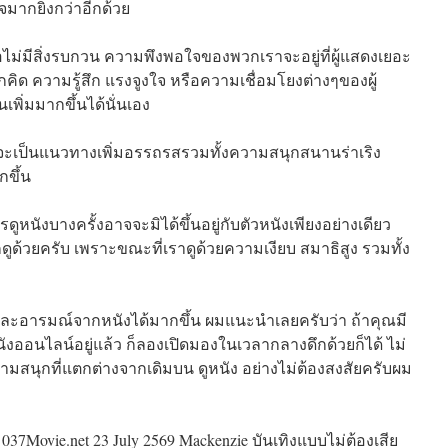
มากยิ่งกว่าอีกด้วย
มื่อไม่มีสิ่งรบกวน ความพึงพอใจของพวกเราจะอยู่ที่ผู้แสดงเยอะ
ึกคิด ความรู้สึก แรงจูงใจ หรือความเชื่อมโยงต่างๆของผู้
เพิ่มมากขึ้นได้นั่นเอง
จจะเป็นแนวทางเพิ่มอรรถรสรวมทั้งความสนุกสนานร่าเริง
กขึ้น
หนังบางครั้งอาจจะมิได้ขึ้นอยู่กับตัวหนังเพียงอย่างเดียว
ือกดูด้วยครับ เพราะขณะที่เราดูด้วยความเงียบ สมาธิสูง รวมทั้ง
และอารมณ์จากหนังได้มากขึ้น ผมแนะนำเลยครับว่า ถ้าคุณมี
หนังออนไลน์อยู่แล้ว ก็ลองเปิดมองในเวลากลางดึกด้วยก็ได้ ไม่
มสนุกที่แตกต่างจากเดิมบน ดูหนัง อย่างไม่ต้องสงสัยครับผม
037Movie.net 23 July 2569 Mackenzie บันเทิงแบบไม่ต้องเสีย