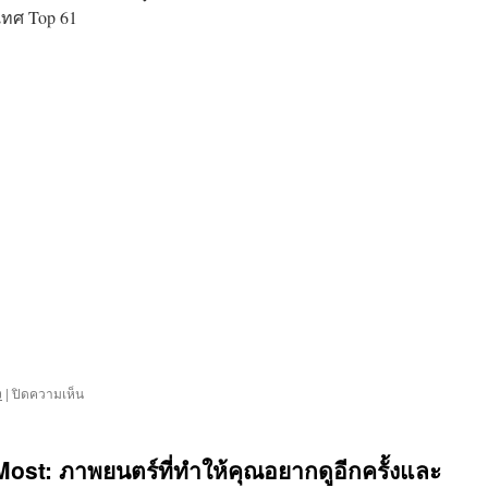
เทศ Top 61
บน
ง
|
ปิดความเห็น
037movie
16
มิ
st: ภาพยนตร์ที่ทำให้คุณอยากดูอีกครั้งและ
ถุนา